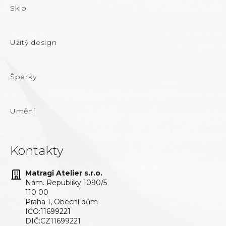
Sklo
Užitý design
Šperky
Umění
Kontakty
Matragi Atelier s.r.o.
Nám. Republiky 1090/5
110 00
Praha 1, Obecní dům
IČO:11699221
DIČ:CZ11699221