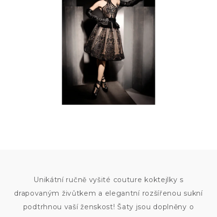
110
000
KČ
Unikátní ručně vyšité couture koktejlky s
drapovaným živůtkem a elegantní rozšířenou sukní
podtrhnou vaší ženskost! Šaty jsou doplněny o