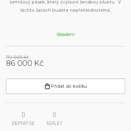
semišový pásek, který zvýrazní ženskou siluetu. V
těchto šatech budete nepřehlédnutelná.
Skladem
110 000 Kč
86 000 Kč
Měrná
cena:
Přidat do košíku
ZEPTAT SE
SDÍLET