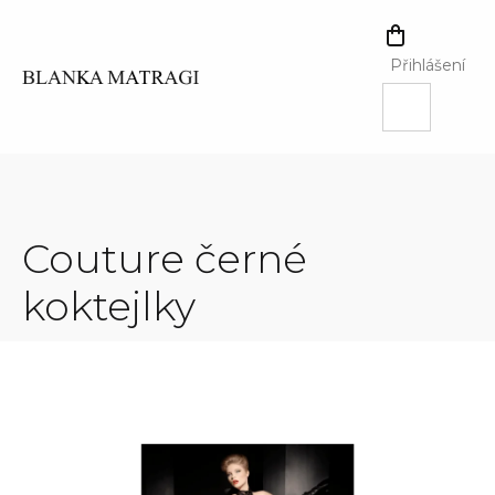
Přejít
na
NÁKUPNÍ
obsah
KOŠÍK
Přihlášení
Couture černé
koktejlky