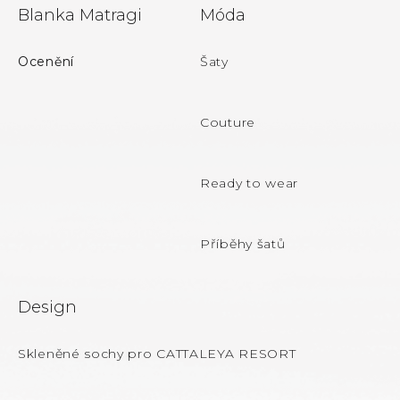
Z
Blanka Matragi
Móda
á
p
Ocenění
Šaty
a
t
Couture
í
Ready to wear
Příběhy šatů
Design
Skleněné sochy pro CATTALEYA RESORT