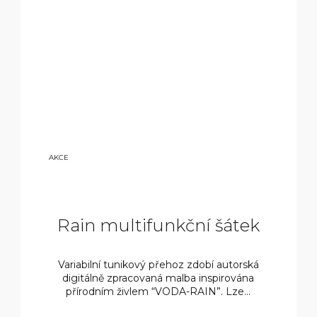
9
AKCE
800
KČ
Rain multifunkční šátek
Variabilní tunikový přehoz zdobí autorská
digitálně zpracovaná malba inspirována
přírodním živlem “VODA-RAIN”. Lze...