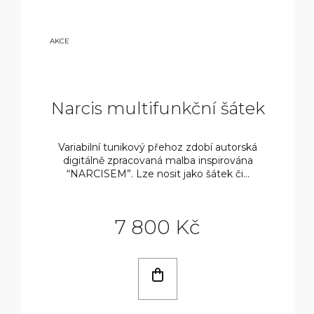
9
AKCE
800
KČ
Narcis multifunkční šátek
Variabilní tunikový přehoz zdobí autorská
digitálně zpracovaná malba inspirována
“NARCISEM”. Lze nosit jako šátek či...
7 800 Kč