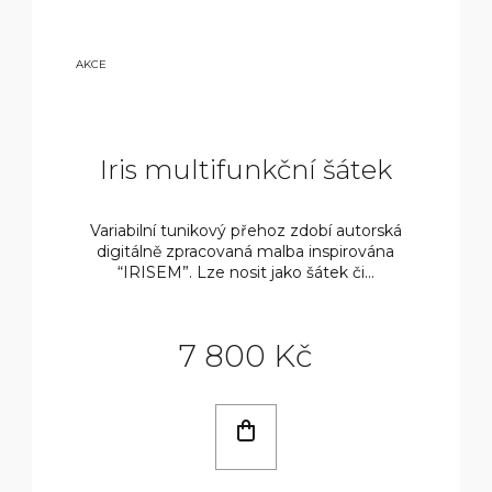
9
AKCE
800
KČ
Iris multifunkční šátek
Variabilní tunikový přehoz zdobí autorská
digitálně zpracovaná malba inspirována
“IRISEM”. Lze nosit jako šátek či...
7 800 Kč