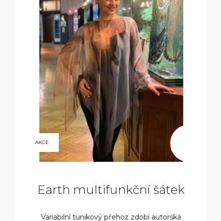
9
AKCE
800
KČ
Earth multifunkční šátek
Variabilní tunikový přehoz zdobí autorská