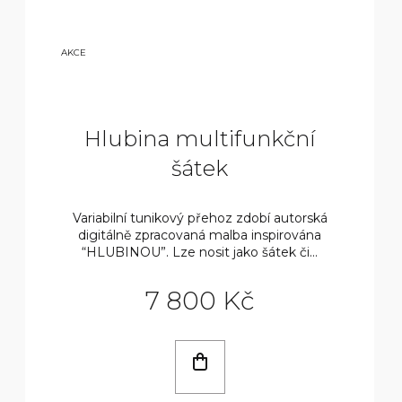
9
AKCE
800
KČ
Hlubina multifunkční
šátek
Variabilní tunikový přehoz zdobí autorská
digitálně zpracovaná malba inspirována
“HLUBINOU”. Lze nosit jako šátek či...
7 800 Kč