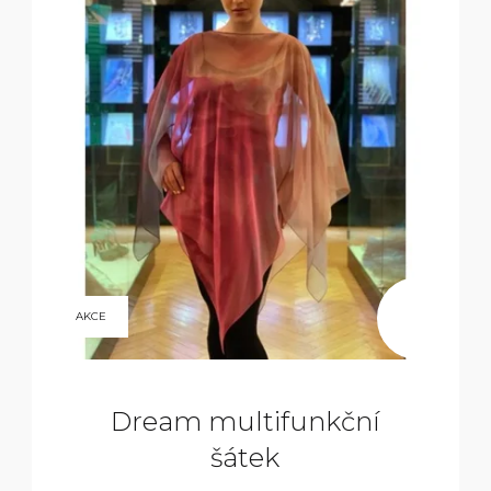
9
AKCE
800
KČ
Dream multifunkční
šátek