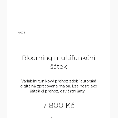
9
AKCE
800
KČ
Blooming multifunkční
šátek
Variabilní tunikový přehoz zdobí autorská
digitálně zpracovaná malba. Lze nosit jako
šátek či přehoz, ozvláštní šaty...
7 800 Kč