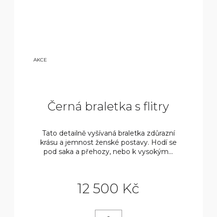
14
AKCE
000
KČ
Černá braletka s flitry
Tato detailně vyšívaná braletka zdůrazní
krásu a jemnost ženské postavy. Hodí se
pod saka a přehozy, nebo k vysokým...
12 500 Kč