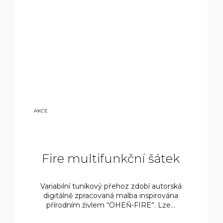
9
AKCE
800
KČ
Fire multifunkční šátek
Variabilní tunikový přehoz zdobí autorská
digitálně zpracovaná malba inspirována
přírodním živlem “OHEŇ-FIRE”. Lze...