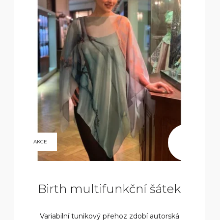
Ý
P
I
S
P
R
O
9
D
AKCE
800
KČ
U
K
Birth multifunkční šátek
T
Variabilní tunikový přehoz zdobí autorská