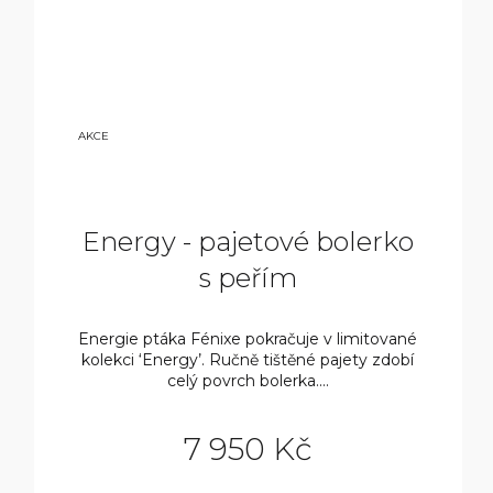
15
AKCE
900
KČ
Energy - pajetové bolerko
s peřím
Energie ptáka Fénixe pokračuje v limitované
kolekci ‘Energy’. Ručně tištěné pajety zdobí
celý povrch bolerka....
7 950 Kč