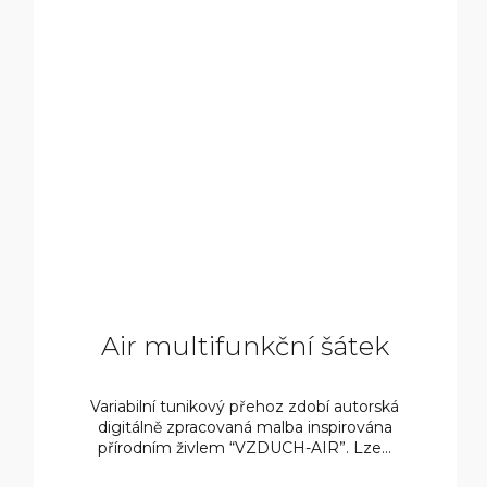
9
800
KČ
Air multifunkční šátek
Variabilní tunikový přehoz zdobí autorská
digitálně zpracovaná malba inspirována
přírodním živlem “VZDUCH-AIR”. Lze...