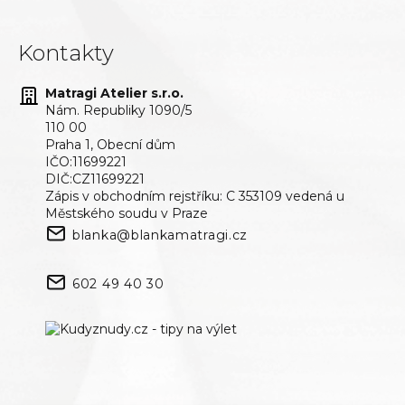
Kontakty
Matragi Atelier s.r.o.
Nám. Republiky 1090/5
110 00
Praha 1, Obecní dům
IČO:11699221
DIČ:CZ11699221
Zápis v obchodním rejstříku: C 353109 vedená u
Městského soudu v Praze
blanka@blankamatragi.cz
602 49 40 30