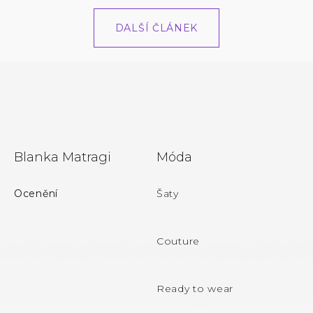
DALŠÍ ČLÁNEK
Z
Blanka Matragi
Móda
á
p
Ocenění
Šaty
a
t
Couture
í
Ready to wear