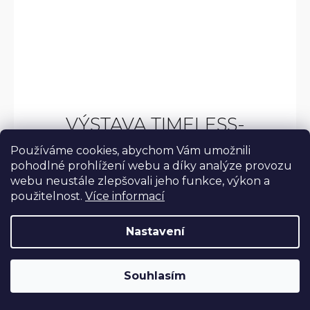
VÝSTAVA TIMELESS-
KOMENTOVANÁ
Používáme cookies, abychom Vám umožnili
PROHLÍDKA
pohodlné prohlížení webu a díky analýze provozu
webu neustále zlepšovali jeho funkce, výkon a
použitelnost.
Více informací
Patříte mezi obdivovatele tvorby designérky Blanky
Matragi? Chtěli byste se s ní setkat a pocítit její
Nastavení
pověstnou spontánnost a živelnost na vlastní kůži?
Pak využijte...
Souhlasím