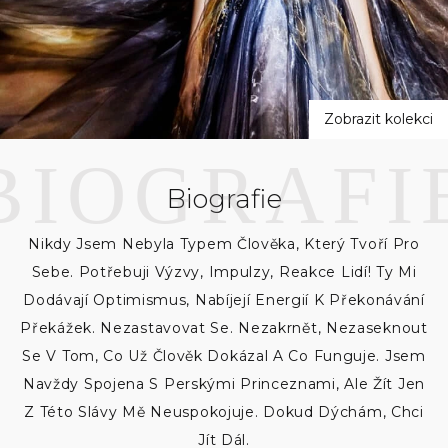
a
t
r
Zobrazit kolekci
a
g
Biografie
i
Nikdy Jsem Nebyla Typem Člověka, Který Tvoří Pro
Sebe. Potřebuji Výzvy, Impulzy, Reakce Lidí! Ty Mi
Dodávají Optimismus, Nabíjejí Energií K Překonávání
Překážek. Nezastavovat Se. Nezakrnět, Nezaseknout
Se V Tom, Co Už Člověk Dokázal A Co Funguje. Jsem
Navždy Spojena S Perskými Princeznami, Ale Žít Jen
Z Této Slávy Mě Neuspokojuje. Dokud Dýchám, Chci
Jít Dál.