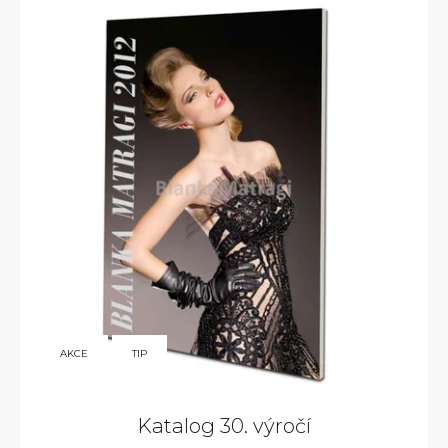
350
AKCE
TIP
KČ
Katalog 30. výročí