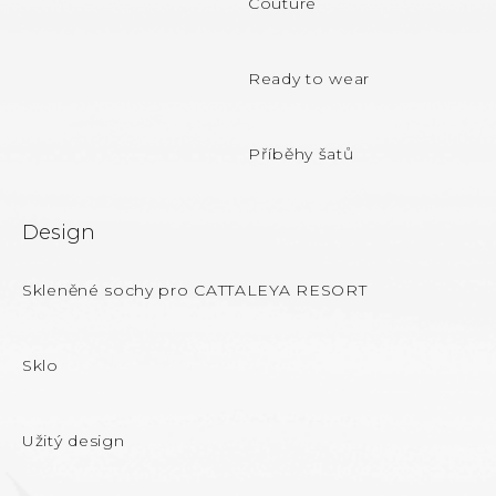
Couture
í
Ready to wear
Příběhy šatů
Design
Skleněné sochy pro CATTALEYA RESORT
Sklo
Užitý design