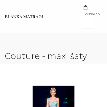
Přejít
na
NÁKUPNÍ
obsah
KOŠÍK
Přihlášení
Couture - maxi šaty