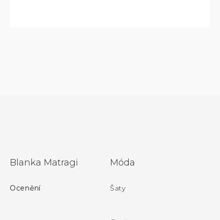
Z
Blanka Matragi
Móda
á
p
Ocenění
Šaty
a
t