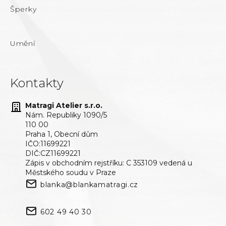
Šperky
Umění
Kontakty
Matragi Atelier s.r.o.
Nám. Republiky 1090/5
110 00
Praha 1, Obecní dům
IČO:11699221
DIČ:CZ11699221
Zápis v obchodním rejstříku: C 353109 vedená u
Městského soudu v Praze
blanka@blankamatragi.cz
602 49 40 30