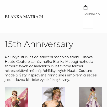
Přejít
na
NÁKUPNÍ
obsah
KOŠÍK
Přihlášení
15th Anniversary
Po uplynutí 15 let od založení módního salonu Blanka
Haute Couture se návrhářka Blanka Matragi rozhodla
shrnout svých dosavadních 15 let tvorby formou
retrospektivní módní přehlídky svých Haute Couture
modelů. Šaty inspirované mimo jiné i empírem či secesí
jsou oslavou klasické vysoké krejčoviny.