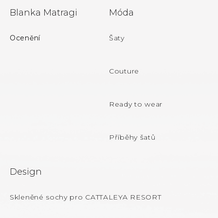
Z
Blanka Matragi
Móda
á
p
Ocenění
Šaty
a
t
Couture
í
Ready to wear
Příběhy šatů
Design
Skleněné sochy pro CATTALEYA RESORT