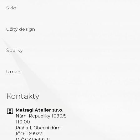
Sklo
Užitý design
Šperky
Umění
Kontakty
Matragi Atelier s.r.o.
Nám. Republiky 1090/5
110 00
Praha 1, Obecní dům
IČO:11699221
DIČ:CZ11699221