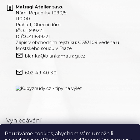
Matragi Atelier s.r.o.
Nám. Republiky 1090/5
110 00
Praha 1, Obecní dům
IČO:11699221
DIČ:CZ11699221
Zápis v obchodním rejstříku: C 353109 vedená u
Městského soudu v Praze
blanka@blankamatragi.cz
602 49 40 30
Vyhledávání
Používáme cookies, abychom Vám umožnili
Hledat