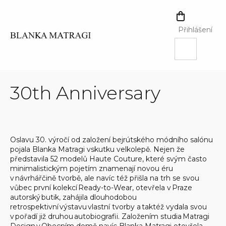
Přejít
na
NÁKUPNÍ
obsah
KOŠÍK
Přihlášení
30th Anniversary
Oslavu 30. výročí od založení bejrútského módního salónu
pojala Blanka Matragi vskutku velkolepě. Nejen že
představila 52 modelů Haute Couture, které svým často
minimalistickým pojetím znamenají novou éru
v návrhářčině tvorbě, ale navíc též přišla na trh se svou
vůbec první kolekcí Ready-to-Wear, otevřela v Praze
autorský butik, zahájila dlouhodobou
retrospektivní výstavu vlastní tvorby a taktéž vydala svou
v pořadí již druhou autobiografii. Založením studia Matragi