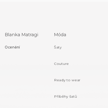
Z
Blanka Matragi
Móda
á
p
Ocenění
Šaty
a
t
Couture
í
Ready to wear
Příběhy šatů