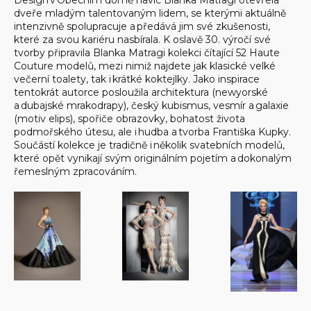
Design v Obecním domě navíc Blanka Matragi otevřela
dveře mladým talentovaným lidem, se kterými aktuálně
intenzivně spolupracuje a předává jim své zkušenosti,
které za svou kariéru nasbírala. K oslavě 30. výročí své
tvorby připravila Blanka Matragi kolekci čítající 52 Haute
Couture modelů, mezi nimiž najdete jak klasické velké
večerní toalety, tak i krátké koktejlky. Jako inspirace
tentokrát autorce posloužila architektura (newyorské
a dubajské mrakodrapy), český kubismus, vesmír a galaxie
(motiv elips), spořiče obrazovky, bohatost života
podmořského útesu, ale i hudba a tvorba Františka Kupky.
Součástí kolekce je tradičně i několik svatebních modelů,
které opět vynikají svým originálním pojetím a dokonalým
řemeslným zpracováním.