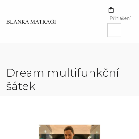
Přejít
na
NÁKUPNÍ
obsah
KOŠÍK
Přihlášení
Dream multifunkční
šátek