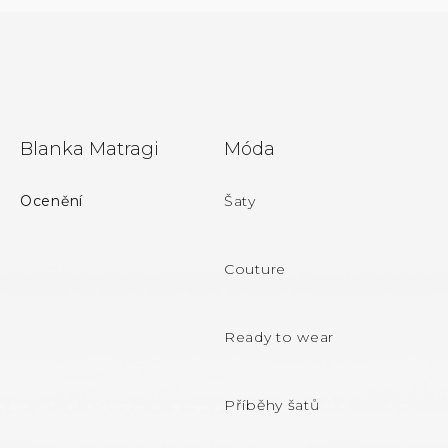
Z
Blanka Matragi
Móda
á
p
Ocenění
Šaty
a
t
Couture
í
Ready to wear
Příběhy šatů