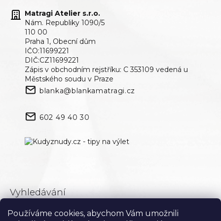
Matragi Atelier s.r.o.
Nám. Republiky 1090/5
110 00
Praha 1, Obecní dům
IČO:11699221
DIČ:CZ11699221
Zápis v obchodním rejstříku: C 353109 vedená u
Městského soudu v Praze
blanka@blankamatragi.cz
602 49 40 30
Vyhledávání
Používáme cookies, abychom Vám umožnili