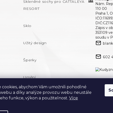
Skleněné sochy pro CATTALEYA
Nám. Repu
RESORT
110 00
Praha 1, 
IČO:11699
DIČ:CZ11
Sklo
Zápis v o
353109 v
soudu v P
Užitý design
blan
602 
Šperky
Umění
 cookies, abychom Vám umožnili pohodlné
S
 webu a díky analýze provozu webu neustále
 jeho funkce, výkon a použitelnost.
Více