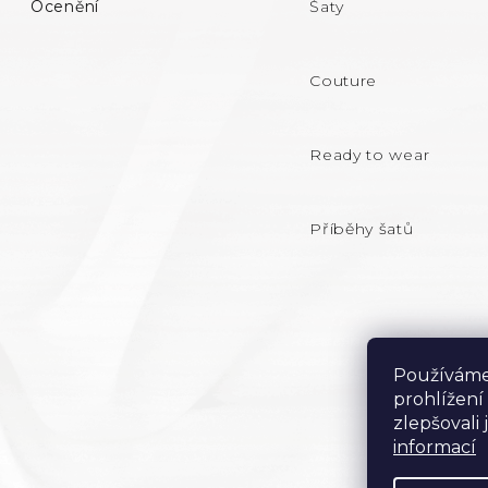
Ocenění
Šaty
P
A
Couture
T
Ready to wear
Í
Příběhy šatů
Používáme
prohlížení
zlepšovali
informací