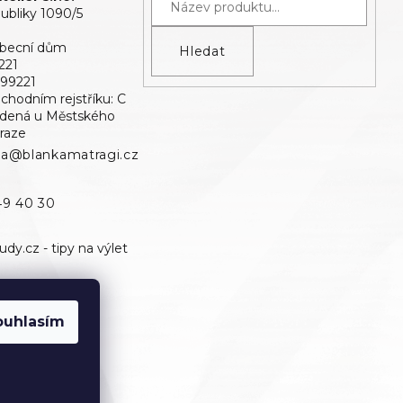
bliky 1090/5
Obecní dům
Hledat
221
699221
bchodním rejstříku: C
edená u Městského
raze
ka@blankamatragi.cz
49 40 30
ouhlasím