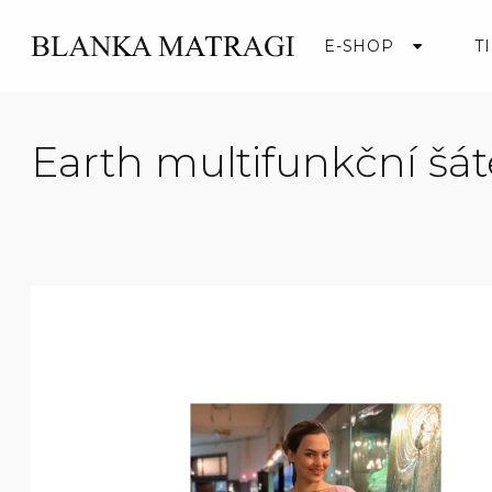
Přejít
na
E-SHOP
T
obsah
Earth multifunkční šá