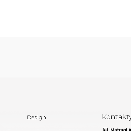
Kontakt
Design
Matragi At