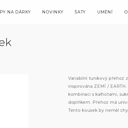
IPY NA DÁRKY
NOVINKY
ŠATY
UMĚNÍ
O
tek
Variabilní tunikový přehoz 
inspirována ZEMÍ / EARTH. L
kombinaci s kalhotami, suk
doplňkem. Přehoz má univerz
Tento kousek by neměl chy