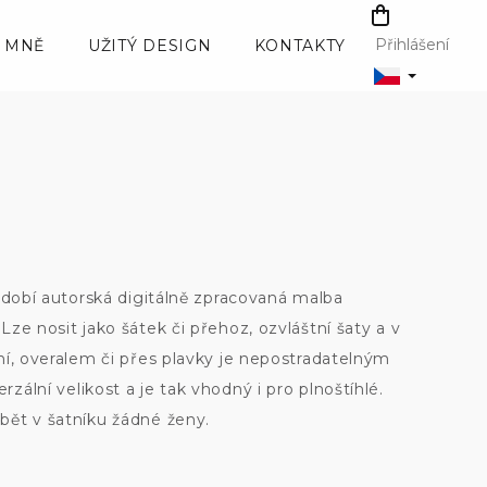
NÁKUPNÍ
KOŠÍK
Přihlášení
 MNĚ
UŽITÝ DESIGN
KONTAKTY
zdobí autorská digitálně zpracovaná malba
ze nosit jako šátek či přehoz, ozvláštní šaty a v
ní, overalem či přes plavky je nepostradatelným
ální velikost a je tak vhodný i pro plnoštíhlé.
bět v šatníku žádné ženy.