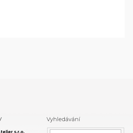
y
Vyhledávání
elier s.r.o.