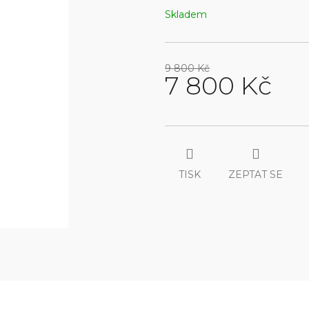
Skladem
9 800 Kč
7 800 Kč
Měrná
cena:
TISK
ZEPTAT SE
9 800
KČ