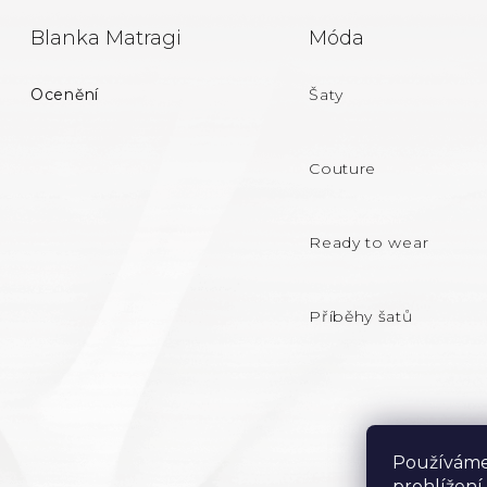
Z
Blanka Matragi
Móda
Á
Ocenění
Šaty
P
A
Couture
T
Ready to wear
Í
Příběhy šatů
Používáme
prohlížení