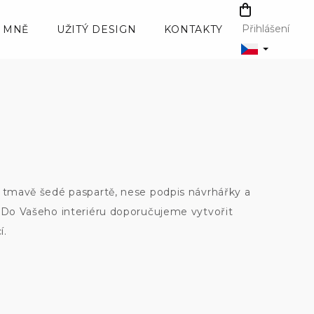
NÁKUPNÍ
KOŠÍK
Přihlášení
 MNĚ
UŽITÝ DESIGN
KONTAKTY
v tmavě šedé paspartě, nese podpis návrhářky a
. Do Vašeho interiéru doporučujeme vytvořit
í.