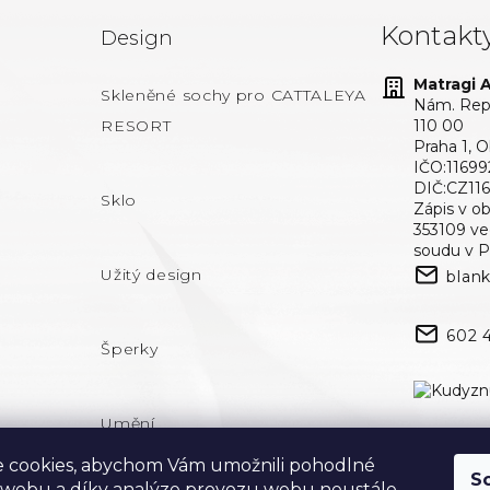
Kontakt
Design
Matragi At
Skleněné sochy pro CATTALEYA
Nám. Repu
RESORT
110 00
Praha 1, 
IČO:11699
DIČ:CZ11
Sklo
Zápis v o
353109 v
soudu v P
Užitý design
blan
602 
Šperky
Umění
 cookies, abychom Vám umožnili pohodlné
S
 webu a díky analýze provozu webu neustále