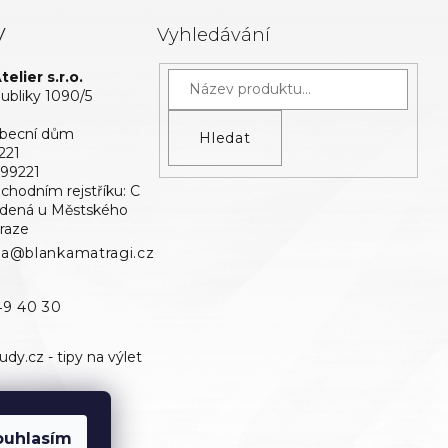
y
Vyhledávání
elier s.r.o.
bliky 1090/5
Obecní dům
Hledat
221
699221
bchodním rejstříku: C
edená u Městského
raze
ka@blankamatragi.cz
49 40 30
ouhlasím