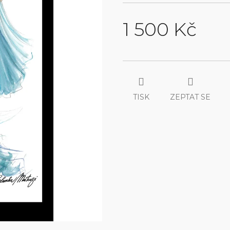
1 500 Kč
Měrná
cena:
TISK
ZEPTAT SE