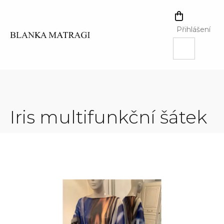
Přejít
na
NÁKUPNÍ
obsah
KOŠÍK
Přihlášení
Iris multifunkční šátek