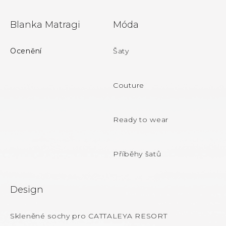
Z
Blanka Matragi
Móda
á
p
Ocenění
Šaty
a
t
Couture
í
Ready to wear
Příběhy šatů
Design
Skleněné sochy pro CATTALEYA RESORT