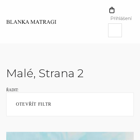
Přejít
na
NÁKUPNÍ
obsah
KOŠÍK
Přihlášení
Malé
, Strana 2
OTEVŘÍT FILTR
V