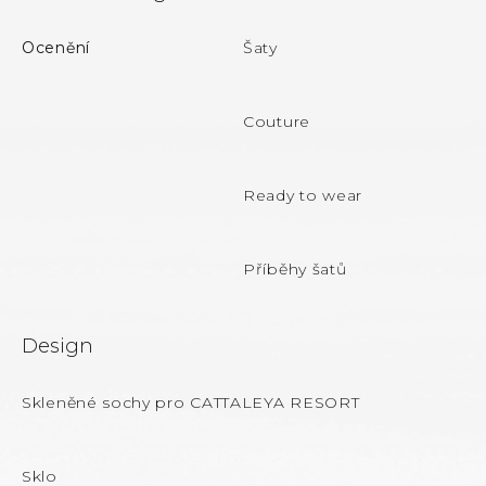
á
y
v
p
ý
Ocenění
Šaty
p
a
i
t
s
Couture
u
í
Ready to wear
Příběhy šatů
Design
Skleněné sochy pro CATTALEYA RESORT
Sklo