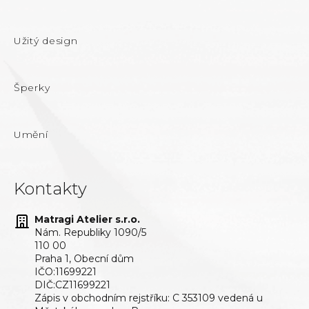
Užitý design
Šperky
Umění
Kontakty
Matragi Atelier s.r.o.
Nám. Republiky 1090/5
110 00
Praha 1, Obecní dům
IČO:11699221
DIČ:CZ11699221
Zápis v obchodním rejstříku: C 353109 vedená u