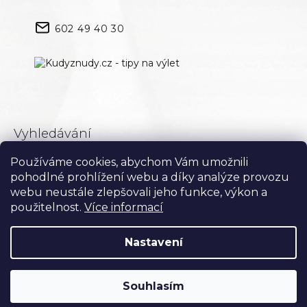
602 49 40 30
Vyhledávání
Používáme cookies, abychom Vám umožnili
Hledat
pohodlné prohlížení webu a díky analýze provozu
webu neustále zlepšovali jeho funkce, výkon a
použitelnost.
Více informací
Nastavení
Souhlasím
Vytvořil Shoptet
Copyright 2026
Blanka Matragi
. Všechna práva vyhrazena.