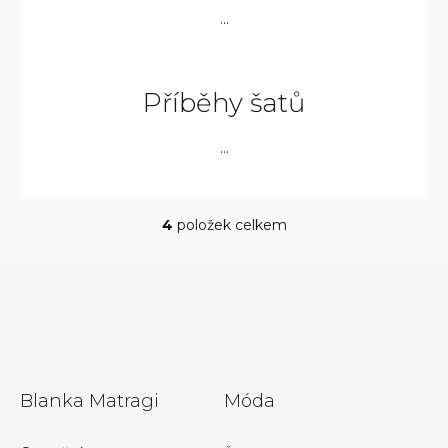
...
Příběhy šatů
...
4
položek celkem
O
v
l
á
d
a
c
í
Z
p
Blanka Matragi
Móda
r
á
v
k