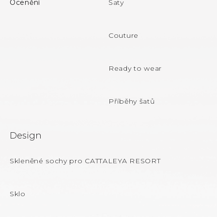
p
Ocenění
Šaty
y
a
v
ý
t
p
Couture
i
í
s
u
Ready to wear
Příběhy šatů
Design
Skleněné sochy pro CATTALEYA RESORT
Sklo