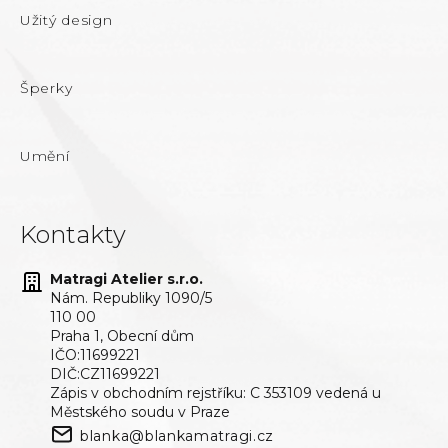
Užitý design
Šperky
Umění
Kontakty
Matragi Atelier s.r.o.
Nám. Republiky 1090/5
110 00
Praha 1, Obecní dům
IČO:11699221
DIČ:CZ11699221
Zápis v obchodním rejstříku: C 353109 vedená u
Městského soudu v Praze
blanka@blankamatragi.cz