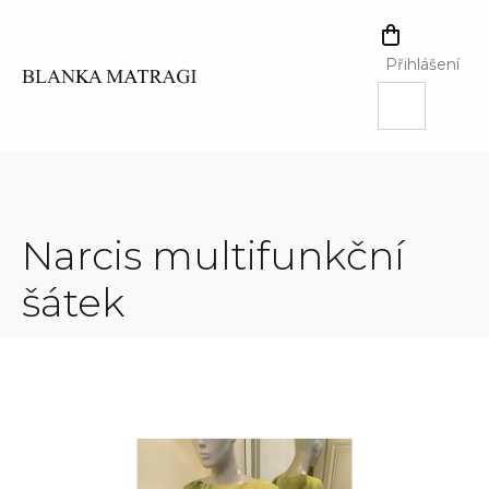
Přejít
na
NÁKUPNÍ
obsah
KOŠÍK
Přihlášení
Narcis multifunkční
šátek