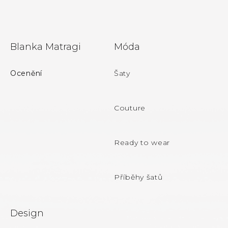
Z
Blanka Matragi
Móda
á
p
Ocenění
Šaty
a
t
Couture
í
Ready to wear
Příběhy šatů
Design