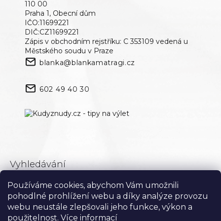
110 00
Praha 1, Obecní dům
IČO:11699221
DIČ:CZ11699221
Zápis v obchodním rejstříku: C 353109 vedená u
Městského soudu v Praze
blanka@blankamatragi.cz
602 49 40 30
Vyhledávání
Používáme cookies, abychom Vám umožnili
Hledat
pohodlné prohlížení webu a díky analýze provozu
webu neustále zlepšovali jeho funkce, výkon a
použitelnost.
Více informací