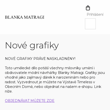
Přejít
na
NÁKUPNÍ
obsah
KOŠÍK
Přihlášení
Nové grafiky
NOVÉ GRAFIKY PRÁVĚ NASKLADNĚNY!
Toto umělecké dílo potěší všechny milovníky umění i
obdivovatele módní návrhářky Blanky Matragi. Grafiky jsou
vhodné jako zajímavý dárek k narozeninám nebo pro
radost. Vyzvednout je můžete na Výstavě Timeless v
Obecním Domě, nebo objednat na našem e-shopu. Link
níže.
OBJEDNÁVAT MŮŽETE ZDE