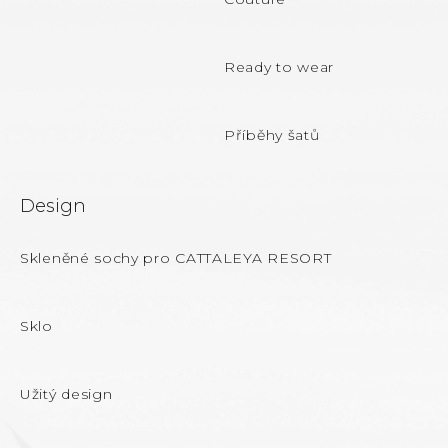
í
Ready to wear
Příběhy šatů
Design
Skleněné sochy pro CATTALEYA RESORT
Sklo
Užitý design