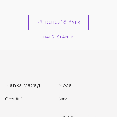
PŘEDCHOZÍ ČLÁNEK
DALŠÍ ČLÁNEK
Z
Blanka Matragi
Móda
á
p
Ocenění
Šaty
a
t
Couture