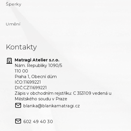
Šperky
Umění
Kontakty
Matragi Atelier s.r.o.
Nám. Republiky 1090/5
110 00
Praha 1, Obecní dům
IČO:11699221
DIČ:CZ11699221
Zápis v obchodním rejstříku: C 353109 vedená u
Městského soudu v Praze
blanka@blankamatragi.cz
602 49 40 30