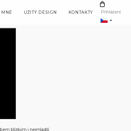
NÁKUPNÍ
KOŠÍK
Přihlášení
 MNĚ
UŽITÝ DESIGN
KONTAKTY
obem blízkým i nejmladší