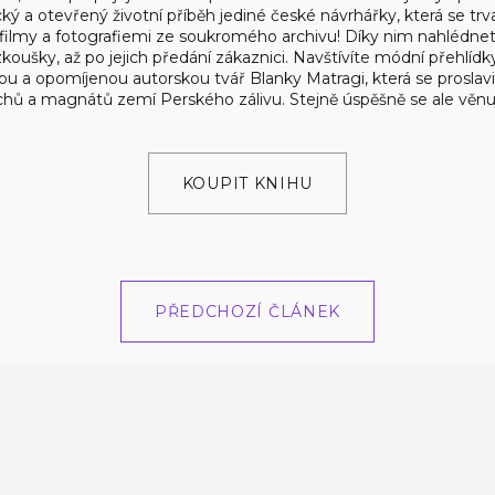
ý a otevřený životní příběh jediné české návrhářky, která se trval
filmy a fotografiemi ze soukromého archivu! Díky nim nahlédne
 zkoušky, až po jejich předání zákaznici. Navštívíte módní přehlíd
ou a opomíjenou autorskou tvář Blanky Matragi, která se proslav
chů a magnátů zemí Perského zálivu. Stejně úspěšně se ale věnuje
KOUPIT KNIHU
PŘEDCHOZÍ ČLÁNEK