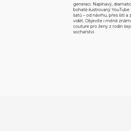
generaci. Napínavý, dramatick
bohatě ilustrovaný YouTube 
šatů – od návrhu, přes šití a
vidět. Objevíte i méně znám
couture pro ženy z rodin šej
sochařství.