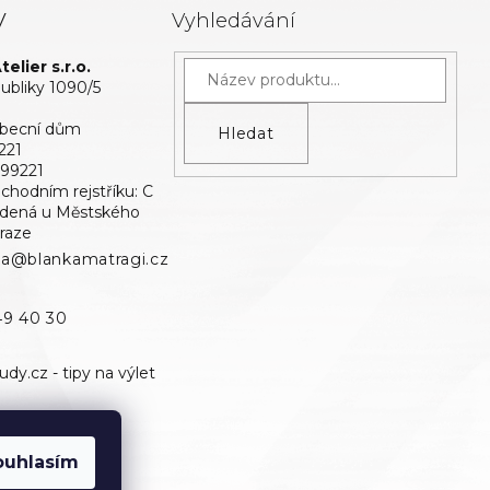
y
Vyhledávání
elier s.r.o.
bliky 1090/5
Obecní dům
Hledat
221
699221
bchodním rejstříku: C
edená u Městského
raze
ka@blankamatragi.cz
49 40 30
ouhlasím