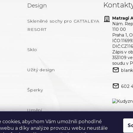
Kontakt
Design
Matragi At
Skleněné sochy pro CATTALEYA
Nám. Repu
RESORT
110 00
Praha 1, 
IČO:11699
DIČ:CZ11
Sklo
Zápis v o
353109 v
soudu v P
Užitý design
blan
602 
Šperky
Umění
 cookies, abychom Vám umožnili pohodlné
S
 webu a díky analýze provozu webu neustále