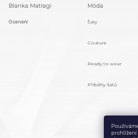
Z
Blanka Matragi
Móda
Á
Ocenění
Šaty
P
A
Couture
T
Ready to wear
Í
Příběhy šatů
Používáme
prohlížení