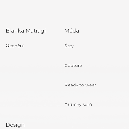
Z
Blanka Matragi
Móda
á
p
Ocenění
Šaty
a
t
Couture
í
Ready to wear
Příběhy šatů
Design