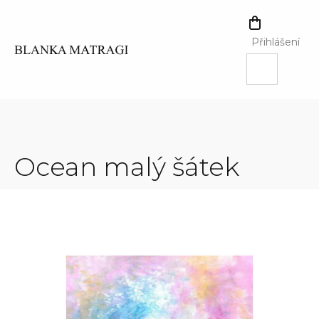
Přejít
na
NÁKUPNÍ
obsah
KOŠÍK
Přihlášení
Ocean malý šátek