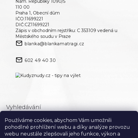
Nám. Republiky 1090/5
110 00
Praha 1, Obecní dům
IČO:11699221
DIČ:CZ11699221
Zápis v obchodním rejstříku: C 353109 vedená u
Městského soudu v Praze
blanka@blankamatragi.cz
602 49 40 30
Vyhledávání
Používáme cookies, abychom Vám umožnili
Hledat
pohodlné prohlížení webu a díky analýze provozu
webu neustále zlepšovali jeho funkce, výkon a