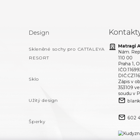
Kontakt
Design
Matragi At
Skleněné sochy pro CATTALEYA
Nám. Repu
RESORT
110 00
Praha 1, 
IČO:11699
DIČ:CZ11
Sklo
Zápis v o
353109 v
soudu v P
Užitý design
blan
602 
Šperky