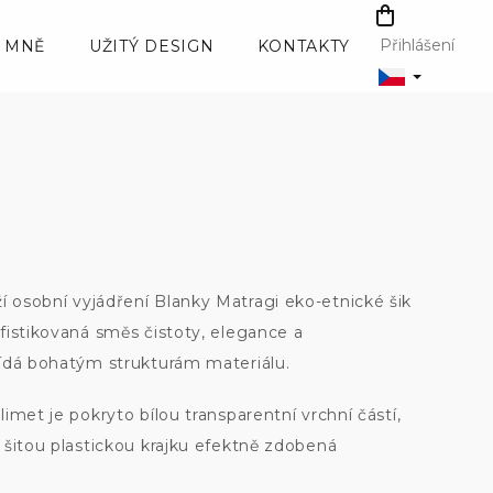
NÁKUPNÍ
KOŠÍK
Přihlášení
 MNĚ
UŽITÝ DESIGN
KONTAKTY
osobní vyjádření Blanky Matragi eko-etnické šik
fistikovaná směs čistoty, elegance a
ídá bohatým strukturám materiálu.
imet je pokryto bílou transparentní vrchní částí,
 šitou plastickou krajku efektně zdobená