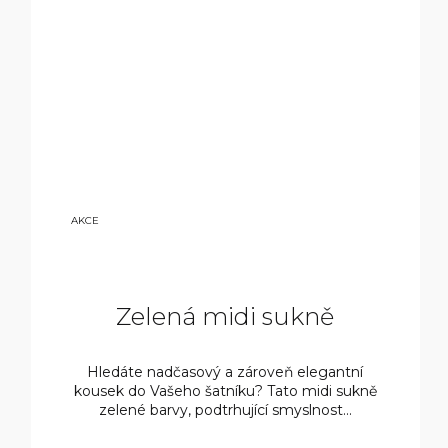
28
AKCE
00
0
KČ
Zelená midi sukně
Hledáte nadčasový a zároveň elegantní
kousek do Vašeho šatníku? Tato midi sukně
zelené barvy, podtrhující smyslnost...