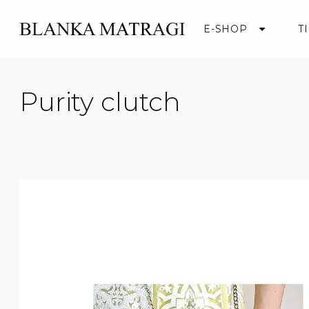
Přejít
na
E-SHOP
T
obsah
Purity clutch