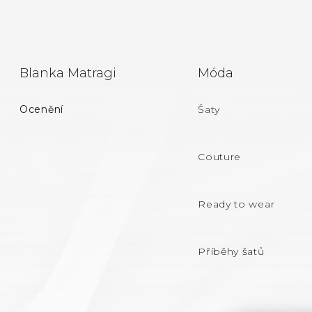
Z
Blanka Matragi
Móda
Á
Ocenění
Šaty
P
A
Couture
T
Ready to wear
Í
Příběhy šatů