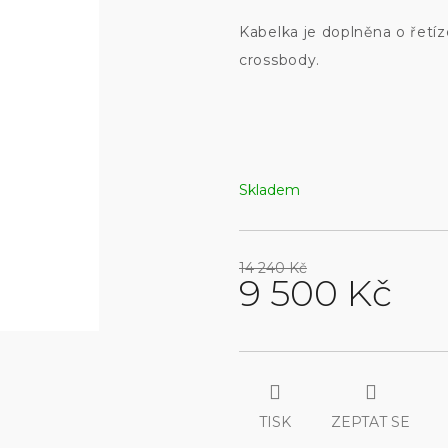
Kabelka je doplněna o řetíz
crossbody.
Skladem
14 240 Kč
14 240
9 500 Kč
KČ
Měrná
cena:
TISK
ZEPTAT SE