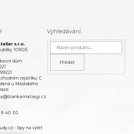
y
Vyhledávání
elier s.r.o.
bliky 1090/5
Obecní dům
Hledat
221
699221
bchodním rejstříku: C
edená u Městského
raze
ka@blankamatragi.cz
49 40 30