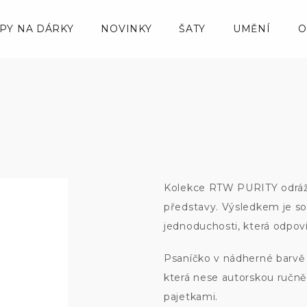
IPY NA DÁRKY
NOVINKY
ŠATY
UMĚNÍ
O
Kolekce RTW PURITY odráží 
představy. Výsledkem je so
jednoduchosti, která odpov
Psaníčko v nádherné barvě l
která nese autorskou ručně
pajetkami.