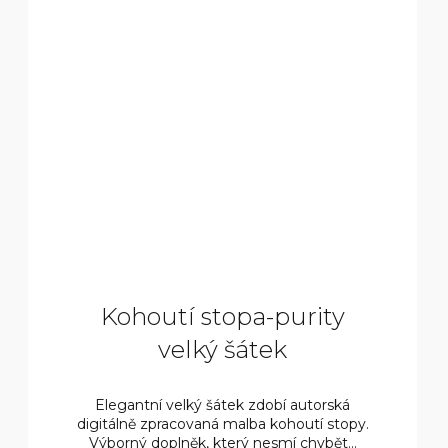
7
50
0
KČ
Kohoutí stopa-purity
velký šátek
Elegantní velký šátek zdobí autorská
digitálně zpracovaná malba kohoutí stopy.
Výborný doplněk, který nesmí chybět...