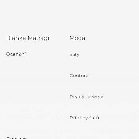
Z
Blanka Matragi
Móda
á
p
Ocenění
Šaty
a
t
Couture
í
Ready to wear
Příběhy šatů