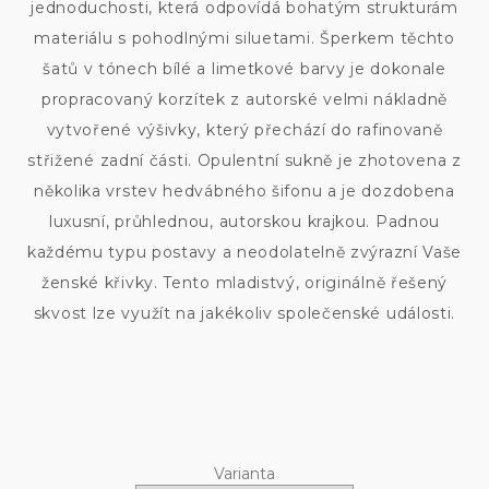
jednoduchosti, která odpovídá bohatým strukturám
materiálu s pohodlnými siluetami. Šperkem těchto
šatů v tónech bílé a limetkové barvy je dokonale
propracovaný korzítek z autorské velmi nákladně
vytvořené výšivky, který přechází do rafinovaně
střižené zadní části. Opulentní sukně je zhotovena z
několika vrstev hedvábného šifonu a je dozdobena
luxusní, průhlednou, autorskou krajkou. Padnou
každému typu postavy a neodolatelně zvýrazní Vaše
ženské křivky. Tento mladistvý, originálně řešený
skvost lze využít na jakékoliv společenské události.
Varianta