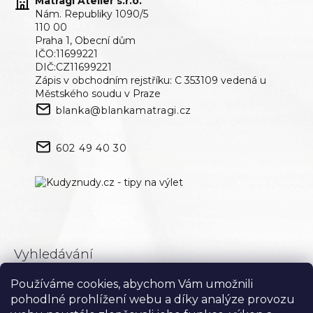
Matragi Atelier s.r.o.
Nám. Republiky 1090/5
110 00
Praha 1, Obecní dům
IČO:11699221
DIČ:CZ11699221
Zápis v obchodním rejstříku: C 353109 vedená u
Městského soudu v Praze
blanka@blankamatragi.cz
602 49 40 30
Vyhledávání
Používáme cookies, abychom Vám umožnili
Hledat
pohodlné prohlížení webu a díky analýze provozu