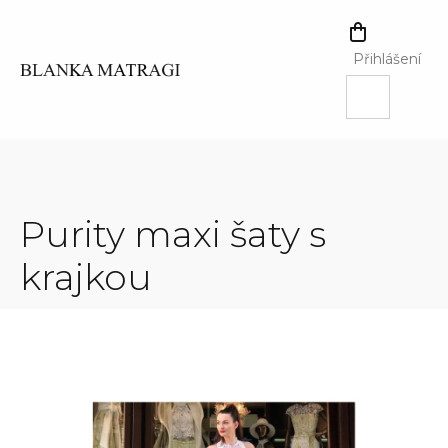
Přejít
na
NÁKUPNÍ
obsah
KOŠÍK
Přihlášení
Purity maxi šaty s
krajkou