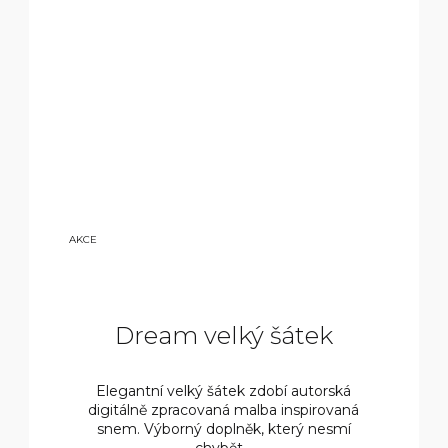
7
AKCE
50
0
KČ
Dream velký šátek
Elegantní velký šátek zdobí autorská
digitálně zpracovaná malba inspirovaná
snem. Výborný doplněk, který nesmí
chybět...