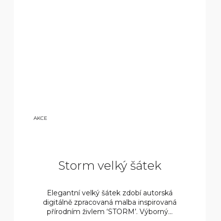
7
AKCE
50
0
KČ
Storm velký šátek
Elegantní velký šátek zdobí autorská
digitálně zpracovaná malba inspirovaná
přírodním živlem ‘STORM’. Výborný...