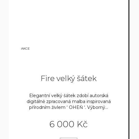
7
AKCE
50
0
KČ
Fire velký šátek
Elegantní velký šátek zdobí autorská
digitálně zpracovaná malba inspirovaná
přírodním živlem ‘ OHEŇ ‘. Výborný...
6 000 Kč