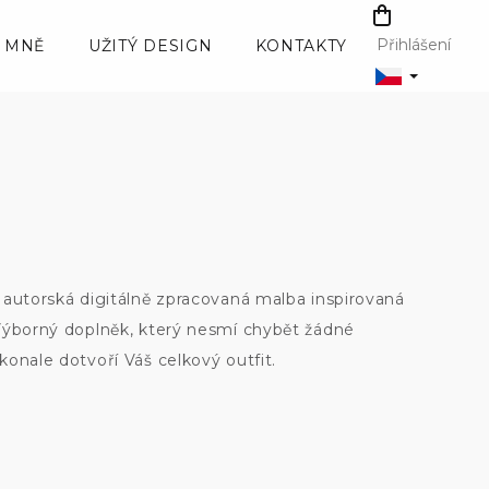
NÁKUPNÍ
KOŠÍK
Přihlášení
 MNĚ
UŽITÝ DESIGN
KONTAKTY
 autorská digitálně zpracovaná malba inspirovaná
Výborný doplněk, který nesmí chybět žádné
onale dotvoří Váš celkový outfit.