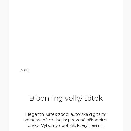
7
AKCE
50
0
KČ
Blooming velký šátek
Elegantní šátek zdobí autorská digitálně
zpracovaná malba inspirovaná přírodními
prvky. Výborný doplněk, který nesmí...