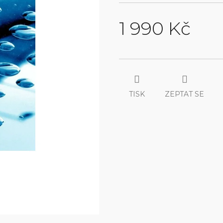
1 990 Kč
Měrná
cena:
TISK
ZEPTAT SE