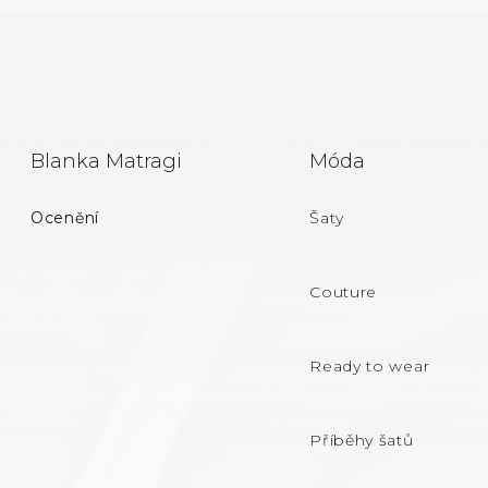
Z
Blanka Matragi
Móda
Á
Ocenění
Šaty
P
A
Couture
T
Ready to wear
Í
Příběhy šatů