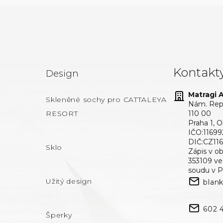
Kontakt
Design
Matragi At
Skleněné sochy pro CATTALEYA
Nám. Repu
RESORT
110 00
Praha 1, 
IČO:11699
DIČ:CZ11
Sklo
Zápis v o
353109 v
soudu v P
Užitý design
blan
602 
Šperky