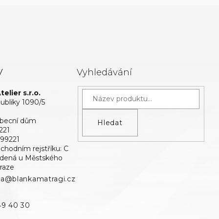
y
Vyhledávání
elier s.r.o.
bliky 1090/5
Obecní dům
Hledat
221
699221
bchodním rejstříku: C
edená u Městského
raze
ka@blankamatragi.cz
49 40 30