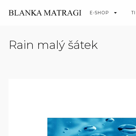
Přejít
na
E-SHOP
T
obsah
Rain malý šátek