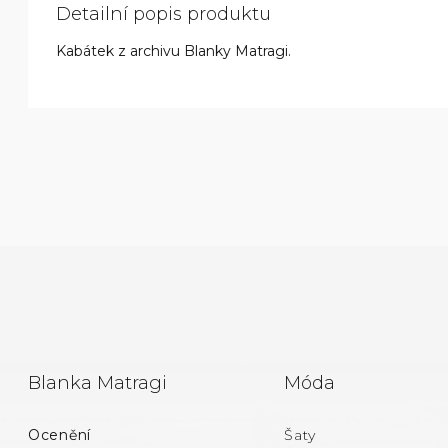
Detailní popis produktu
Kabátek z archivu Blanky Matragi.
Z
Blanka Matragi
Móda
Á
Ocenění
Šaty