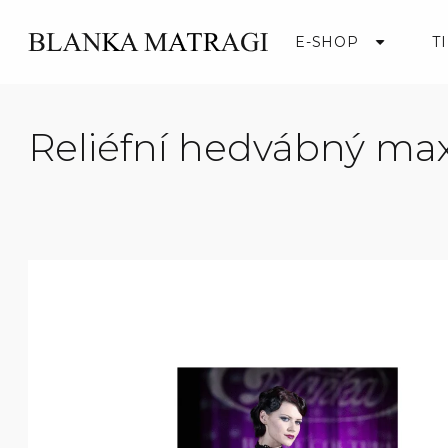
Přejít
na
E-SHOP
T
obsah
Reliéfní hedvábný max