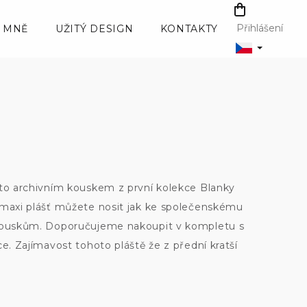
NÁKUPNÍ
KOŠÍK
Přihlášení
 MNĚ
UŽITÝ DESIGN
KONTAKTY
mto archivním kouskem z první kolekce Blanky
 maxi plášť můžete nosit jak ke společenskému
 kouskům. Doporučujeme nakoupit v kompletu s
ce. Zajímavost tohoto pláště že z přední kratší