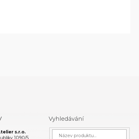
y
Vyhledávání
elier s.r.o.
bliky 1090/5