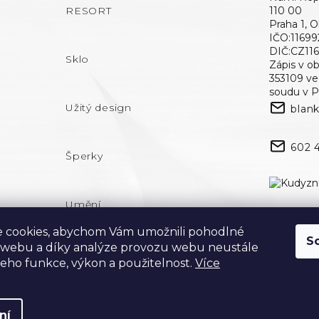
RESORT
110 00
Praha 1, 
IČO:11699
DIČ:CZ11
Sklo
Zápis v o
353109 v
soudu v P
Užitý design
blan
602 
Šperky
Umění
 cookies, abychom Vám umožnili pohodlné
S
 webu a díky analýze provozu webu neustále
 jeho funkce, výkon a použitelnost.
Více
ní