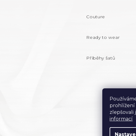
P
A
Couture
T
Ready to wear
Í
Příběhy šatů
Používáme
prohlížení
zlepšovali
informací
Nastave