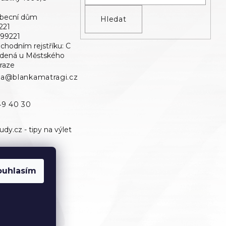
Obecní dům
Hledat
221
699221
bchodním rejstříku: C
edená u Městského
raze
ka@blankamatragi.cz
49 40 30
ouhlasím