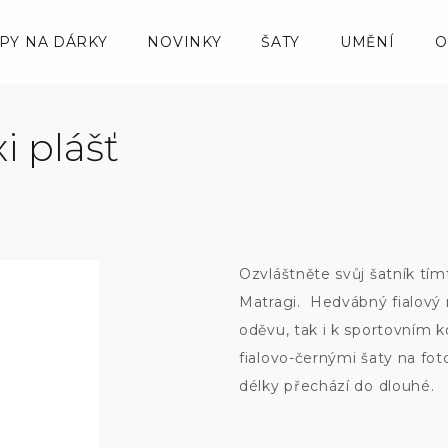
IPY NA DÁRKY
NOVINKY
ŠATY
UMĚNÍ
O
i plášť
Ozvláštněte svůj šatník tí
Matragi. Hedvábný fialový
oděvu, tak i k sportovním
fialovo-černými šaty na fot
délky přechází do dlouhé.