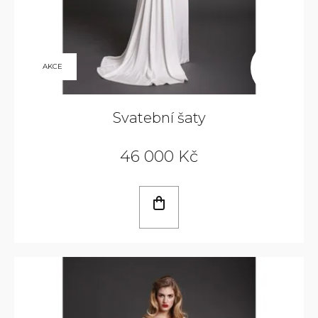
79
AKCE
000
KČ
Svatební šaty
46 000 Kč