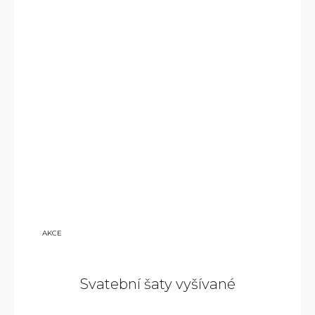
140
AKCE
000
KČ
Svatební šaty vyšívané