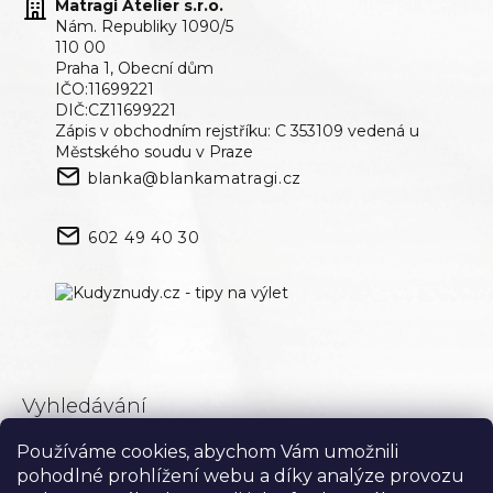
Matragi Atelier s.r.o.
Nám. Republiky 1090/5
110 00
Praha 1, Obecní dům
IČO:11699221
DIČ:CZ11699221
Zápis v obchodním rejstříku: C 353109 vedená u
Městského soudu v Praze
blanka@blankamatragi.cz
602 49 40 30
Vyhledávání
Používáme cookies, abychom Vám umožnili
Hledat
pohodlné prohlížení webu a díky analýze provozu