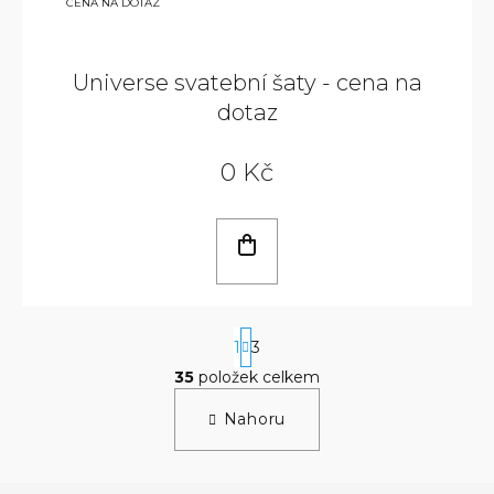
CENA NA DOTAZ
Universe svatební šaty - cena na
dotaz
0 Kč
S
1
3
t
r
35
položek celkem
á
O
n
v
Nahoru
k
l
o
á
v
d
á