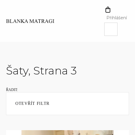
Přejít
na
NÁKUPNÍ
obsah
KOŠÍK
Přihlášení
Šaty
, Strana 3
OTEVŘÍT FILTR
V