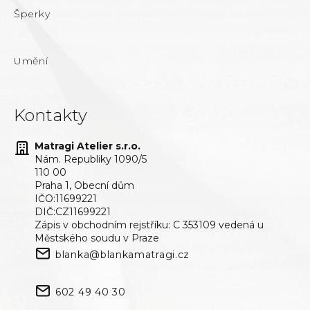
Šperky
Umění
Kontakty
Matragi Atelier s.r.o.
Nám. Republiky 1090/5
110 00
Praha 1, Obecní dům
IČO:11699221
DIČ:CZ11699221
Zápis v obchodním rejstříku: C 353109 vedená u
Městského soudu v Praze
blanka@blankamatragi.cz
602 49 40 30