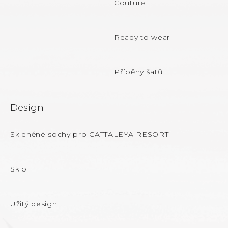
Couture
í
Ready to wear
Příběhy šatů
Design
Skleněné sochy pro CATTALEYA RESORT
Sklo
Užitý design