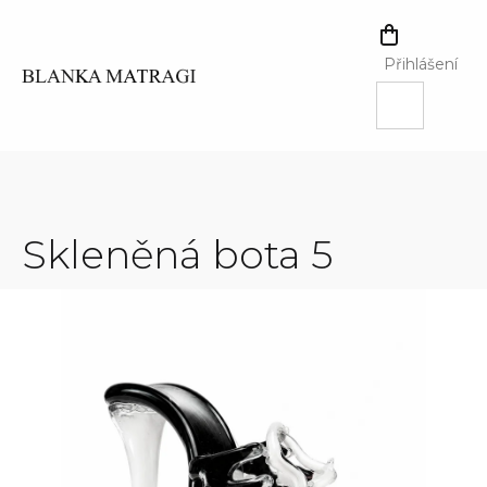
Přejít
na
NÁKUPNÍ
obsah
KOŠÍK
Přihlášení
Skleněná bota 5