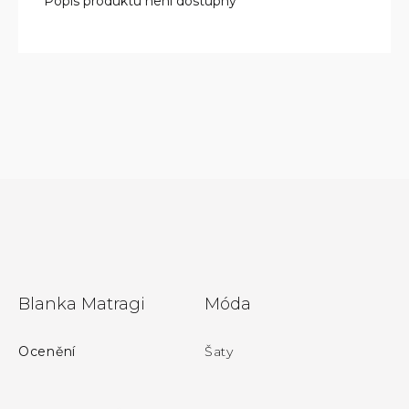
Popis produktu není dostupný
Z
Blanka Matragi
Móda
á
p
Ocenění
Šaty
a
t