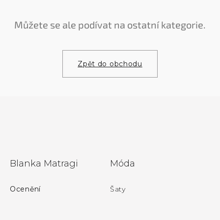
Můžete se ale podívat na ostatní kategorie.
Zpět do obchodu
Z
Blanka Matragi
Móda
á
p
Ocenění
Šaty
a
t