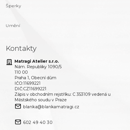
Šperky
Umění
Kontakty
Matragi Atelier s.r.o.
Nám. Republiky 1090/5
110 00
Praha 1, Obecní dům
IČO:11699221
DIČ:CZ11699221
Zápis v obchodním rejstříku: C 353109 vedená u
Městského soudu v Praze
blanka@blankamatragi.cz
602 49 40 30