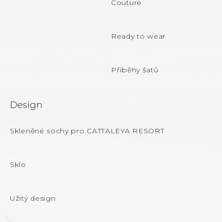
Couture
í
Ready to wear
Příběhy šatů
Design
Skleněné sochy pro CATTALEYA RESORT
Sklo
Užitý design