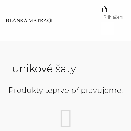
Přejít
na
NÁKUPNÍ
obsah
KOŠÍK
Přihlášení
Tunikové šaty
Produkty teprve připravujeme.