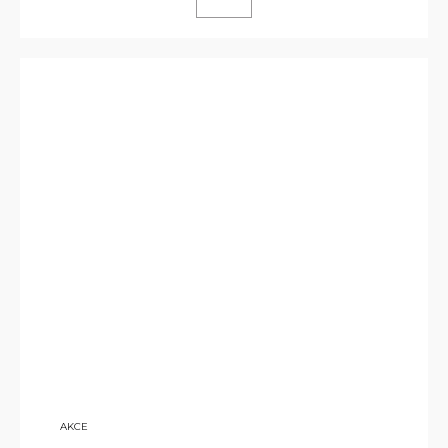
9
AKCE
800
KČ