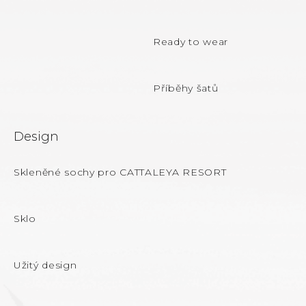
í
Ready to wear
Příběhy šatů
Design
Skleněné sochy pro CATTALEYA RESORT
Sklo
Užitý design