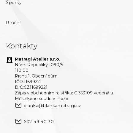
Šperky
Umění
Kontakty
Matragi Atelier s.r.o.
Nám. Republiky 1090/5
110 00
Praha 1, Obecní dům
IČO:11699221
DIČ:CZ11699221
Zápis v obchodním rejstříku: C 353109 vedená u
Městského soudu v Praze
blanka@blankamatragi.cz
602 49 40 30