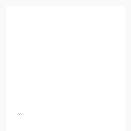
7 500
AKCE
KČ