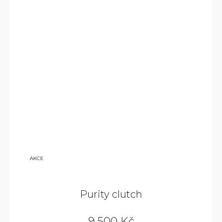
14
AKCE
240
KČ
Purity clutch
9 500 Kč