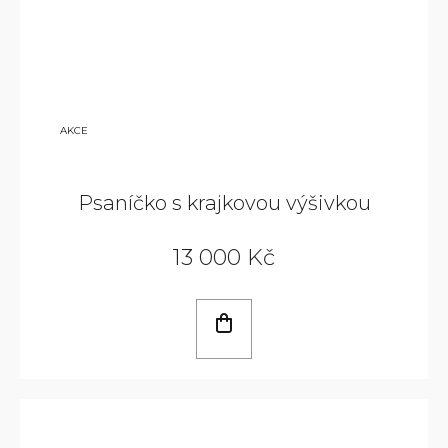
21
AKCE
000
KČ
Psaníčko s krajkovou výšivkou
13 000 Kč