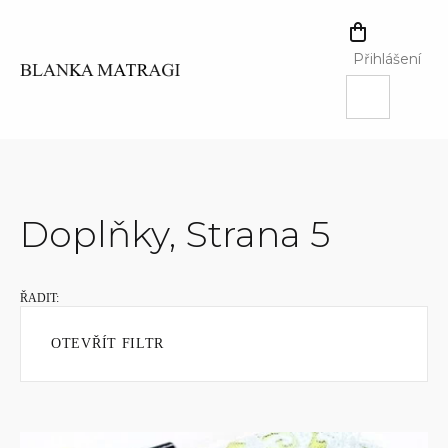
Přejít
na
NÁKUPNÍ
obsah
KOŠÍK
Přihlášení
Doplňky
, Strana 5
OTEVŘÍT FILTR
V