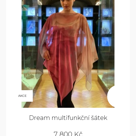
9
AKCE
800
KČ
Dream multifunkční šátek
7 800 Kč