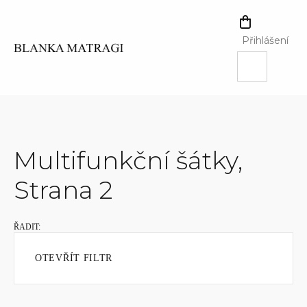
Přejít
na
NÁKUPNÍ
obsah
KOŠÍK
Přihlášení
Multifunkční šátky
,
Strana 2
OTEVŘÍT FILTR