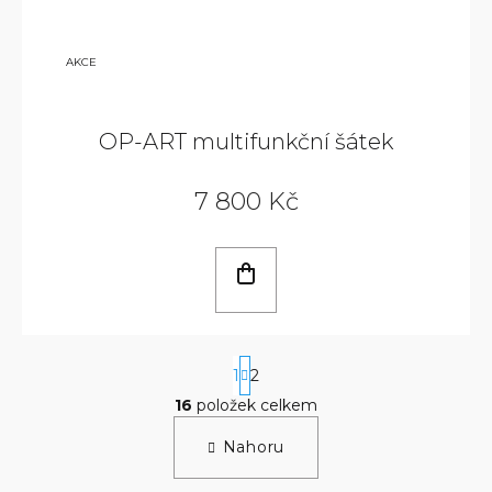
9
AKCE
800
KČ
OP-ART multifunkční šátek
7 800 Kč
S
1
2
t
r
16
položek celkem
á
O
n
v
Nahoru
k
l
o
á