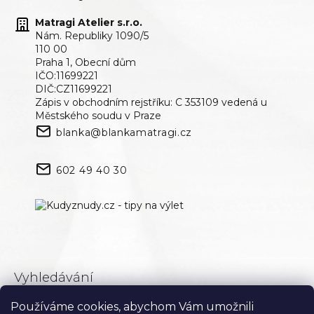
Matragi Atelier s.r.o.
Nám. Republiky 1090/5
110 00
Praha 1, Obecní dům
IČO:11699221
DIČ:CZ11699221
Zápis v obchodním rejstříku: C 353109 vedená u
Městského soudu v Praze
blanka@blankamatragi.cz
602 49 40 30
Vyhledávání
Používáme cookies, abychom Vám umožnili