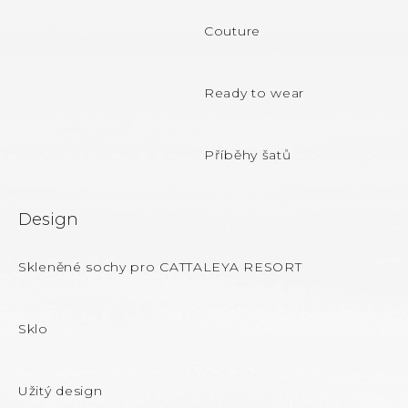
t
Couture
í
Ready to wear
Příběhy šatů
Design
Skleněné sochy pro CATTALEYA RESORT
Sklo
Užitý design