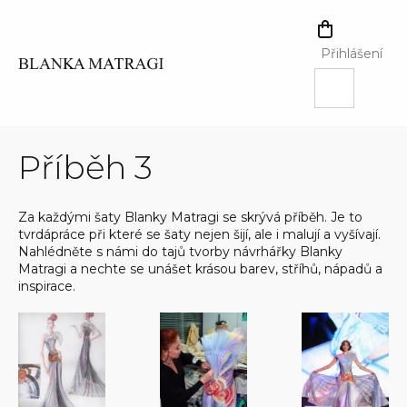
Přejít
na
NÁKUPNÍ
obsah
KOŠÍK
Přihlášení
Příběh 3
Za každými šaty Blanky Matragi se skrývá příběh. Je to
tvrdápráce při které se šaty nejen šijí, ale i malují a vyšívají.
Nahlédněte s námi do tajů tvorby návrhářky Blanky
Matragi a nechte se unášet krásou barev, stříhů, nápadů a
inspirace.