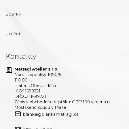
Šperky
Umění
Kontakty
Matragi Atelier s.r.o.
Nám. Republiky 1090/5
110 00
Praha 1, Obecní dům
IČO:11699221
DIČ:CZ11699221
Zápis v obchodním rejstříku: C 353109 vedená u
Městského soudu v Praze
blanka@blankamatragi.cz