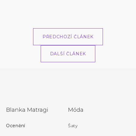
PŘEDCHOZÍ ČLÁNEK
DALŠÍ ČLÁNEK
Z
Blanka Matragi
Móda
á
p
Ocenění
Šaty
a