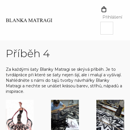
Přejít
na
NÁKUPNÍ
obsah
KOŠÍK
Přihlášení
Příběh 4
Za každými šaty Blanky Matragi se skrývá příběh. Je to
tvrdápráce při které se šaty nejen šijí, ale i malují a vyšívají.
Nahlédněte s námi do tajů tvorby návrhářky Blanky
Matragi a nechte se unášet krásou barev, stříhů, nápadů a
inspirace.