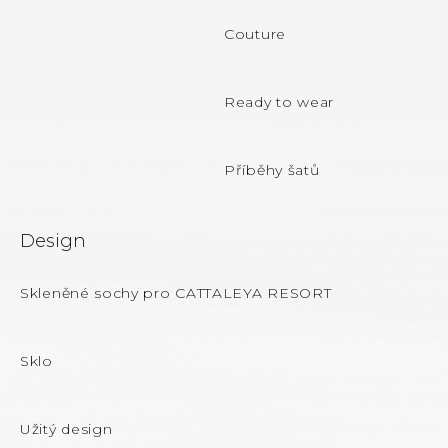
t
Couture
í
Ready to wear
Příběhy šatů
Design
Skleněné sochy pro CATTALEYA RESORT
Sklo
Užitý design