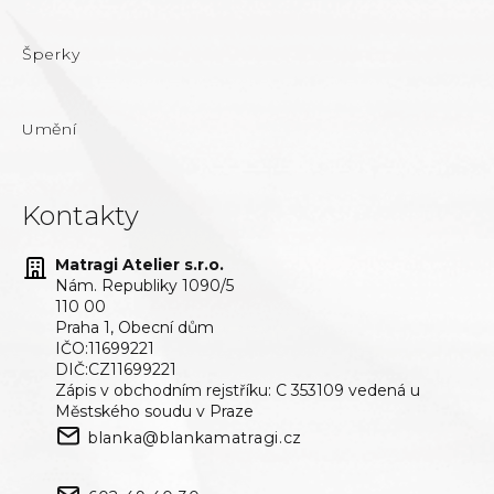
Šperky
Umění
Kontakty
Matragi Atelier s.r.o.
Nám. Republiky 1090/5
110 00
Praha 1, Obecní dům
IČO:11699221
DIČ:CZ11699221
Zápis v obchodním rejstříku: C 353109 vedená u
Městského soudu v Praze
blanka@blankamatragi.cz