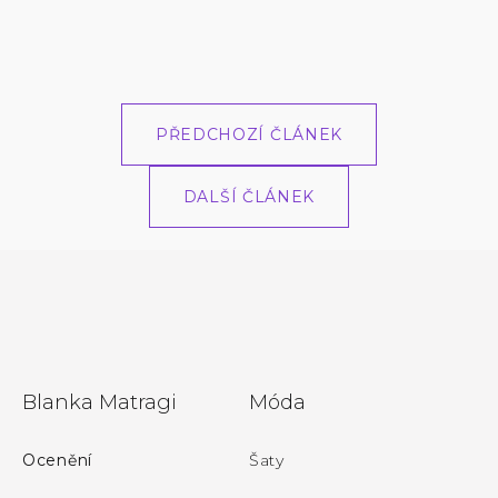
PŘEDCHOZÍ ČLÁNEK
DALŠÍ ČLÁNEK
Z
Blanka Matragi
Móda
á
p
Ocenění
Šaty
a