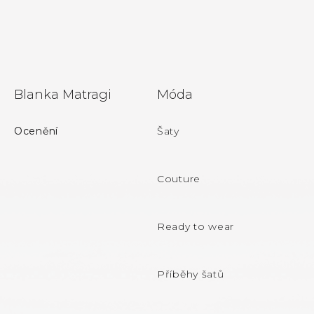
Z
Blanka Matragi
Móda
á
p
Ocenění
Šaty
a
t
Couture
í
Ready to wear
Příběhy šatů