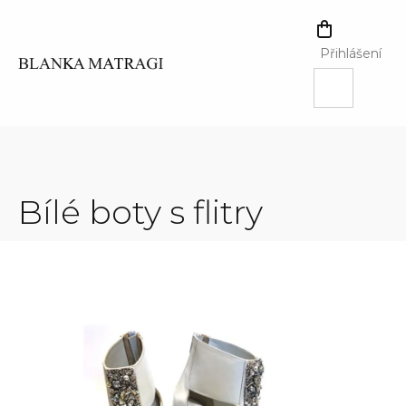
Přejít
na
NÁKUPNÍ
obsah
KOŠÍK
Přihlášení
Bílé boty s flitry