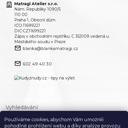
Matragi Atelier s.r.o.
Nám. Republiky 1090/5
110 00
Praha 1, Obecní dům
IČO:11699221
DIČ:CZ11699221
Zápis v obchodním rejstříku: C 353109 vedená u
Městského soudu v Praze
blanka@blankamatragi.cz
602 49 40 30
Vyhledávání
Používáme cookies, abychom Vám umožnili
Hledat
pohodlné prohlížení webu a díky analýze provozu