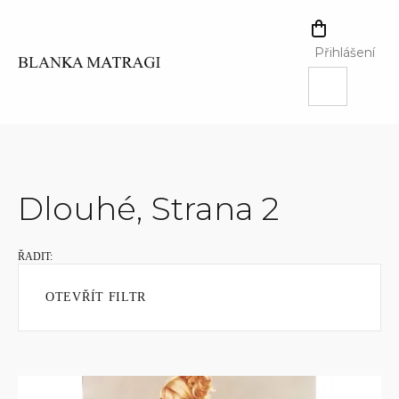
Přejít
na
NÁKUPNÍ
obsah
KOŠÍK
Přihlášení
Dlouhé
, Strana 2
OTEVŘÍT FILTR
V