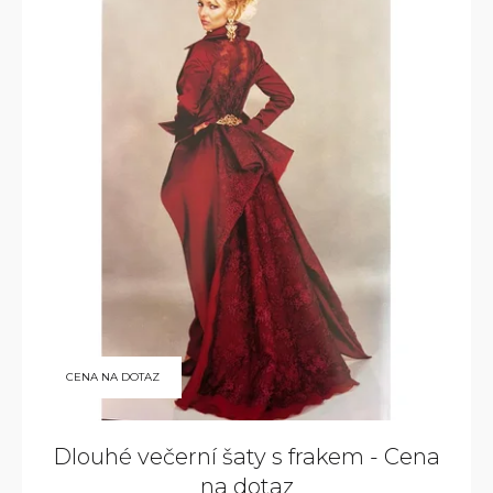
ý
p
i
s
p
r
o
d
u
k
t
CENA NA DOTAZ
ů
Dlouhé večerní šaty s frakem - Cena
na dotaz