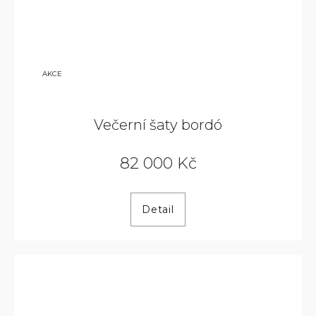
110
AKCE
000
KČ
Večerní šaty bordó
82 000 Kč
Detail