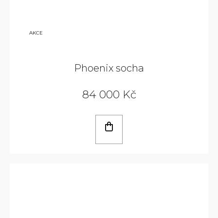
115
AKCE
000
KČ
Phoenix socha
84 000 Kč