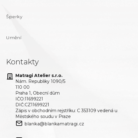
Šperky
Umění
Kontakty
Matragi Atelier s.r.o.
Nám. Republiky 1090/5
110 00
Praha 1, Obecní dům
IČO:11699221
DIČ:CZ11699221
Zápis v obchodním rejstříku: C 353109 vedená u
Městského soudu v Praze
blanka@blankamatragi.cz