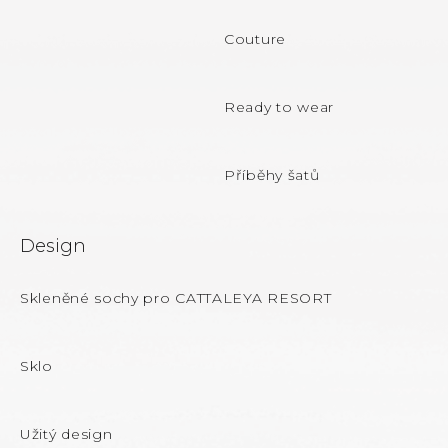
i
t
s
Couture
u
í
Ready to wear
Příběhy šatů
Design
Skleněné sochy pro CATTALEYA RESORT
Sklo
Užitý design