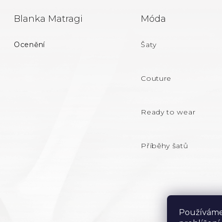
Z
Blanka Matragi
Móda
Á
Ocenění
Šaty
P
A
Couture
T
Ready to wear
Í
Příběhy šatů
Používáme