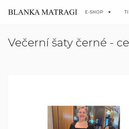
Přejít
na
E-SHOP
T
obsah
Večerní šaty černé - c