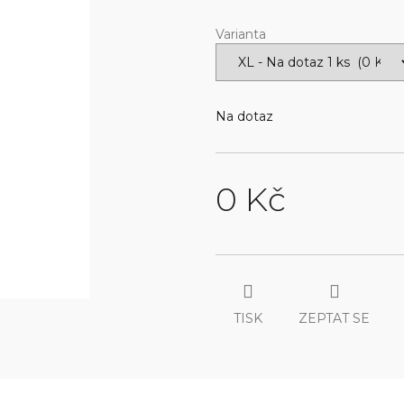
Varianta
Na dotaz
0 Kč
Měrná
cena:
TISK
ZEPTAT SE