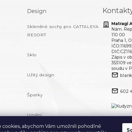
Kontakt
Design
Matragi At
Skleněné sochy pro CATTALEYA
Nám. Repu
RESORT
110 00
Praha 1, 
IČO:11699
DIČ:CZ11
Sklo
Zápis v o
353109 v
soudu v P
Užitý design
blan
602 
Šperky
Umění
 cookies, abychom Vám umožnili pohodlné
S