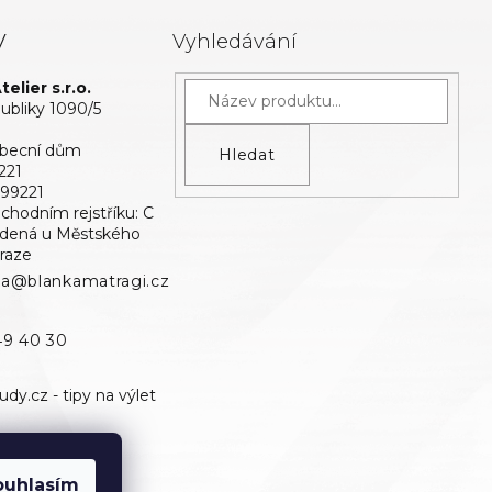
y
Vyhledávání
elier s.r.o.
bliky 1090/5
Obecní dům
Hledat
221
699221
bchodním rejstříku: C
edená u Městského
raze
ka@blankamatragi.cz
49 40 30
ouhlasím