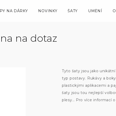
IPY NA DÁRKY
NOVINKY
ŠATY
UMĚNÍ
O
ena na dotaz
Tyto šaty jsou jako unikátn
typ postavy. Rukávy a boky 
plastickými aplikacemi a pa
šaty jsou tou nejlepší volb
plesy… Pro více informací 