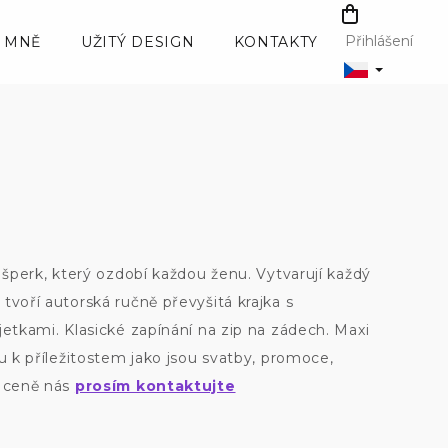
NÁKUPNÍ
KOŠÍK
Přihlášení
 MNĚ
UŽITÝ DESIGN
KONTAKTY
í šperk, který ozdobí každou ženu. Vytvarují každý
tvoří autorská ručně převyšitá krajka s
jetkami. Klasické zapínání na zip na zádech. Maxi
ou k příležitostem jako jsou svatby, promoce,
o ceně nás
prosím kontaktujte