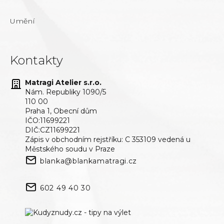
Umění
Kontakty
Matragi Atelier s.r.o.
Nám. Republiky 1090/5
110 00
Praha 1, Obecní dům
IČO:11699221
DIČ:CZ11699221
Zápis v obchodním rejstříku: C 353109 vedená u
Městského soudu v Praze
blanka@blankamatragi.cz
602 49 40 30