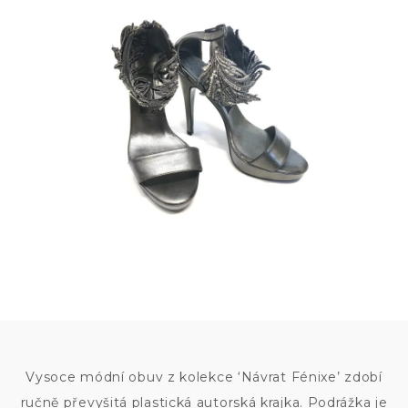
10
500
KČ
Vysoce módní obuv z kolekce ‘Návrat Fénixe’ zdobí
ručně převyšitá plastická autorská krajka. Podrážka je