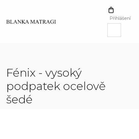
Přejít
na
NÁKUPNÍ
obsah
KOŠÍK
Přihlášení
Fénix - vysoký
podpatek ocelově
šedé