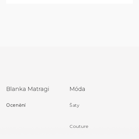
Z
Blanka Matragi
Móda
á
p
Ocenění
Šaty
a
t
Couture
í