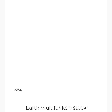
9
AKCE
800
KČ
Earth multifunkční šátek