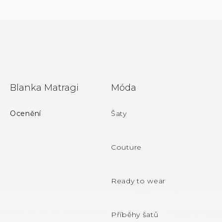
Z
Blanka Matragi
Móda
á
p
Ocenění
Šaty
a
t
Couture
í
Ready to wear
Příběhy šatů