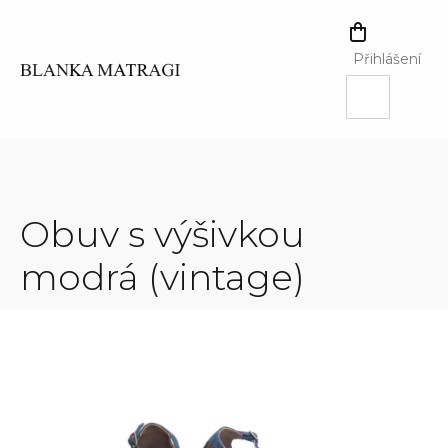
Přejít
na
NÁKUPNÍ
obsah
KOŠÍK
Přihlášení
Obuv s výšivkou
modrá (vintage)