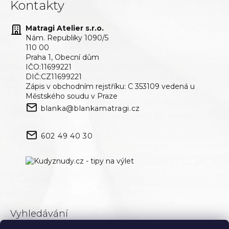
Kontakty
Matragi Atelier s.r.o.
Nám. Republiky 1090/5
110 00
Praha 1, Obecní dům
IČO:11699221
DIČ:CZ11699221
Zápis v obchodním rejstříku: C 353109 vedená u
Městského soudu v Praze
blanka@blankamatragi.cz
602 49 40 30
Vyhledávání