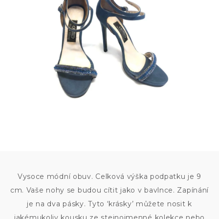
9 600
KČ
Vysoce módní obuv. Celková výška podpatku je 9
cm. Vaše nohy se budou cítit jako v bavlnce. Zapínání
je na dva pásky. Tyto ‘krásky’ můžete nosit k
jakémukoliv kousku ze stejnojmenné kolekce nebo