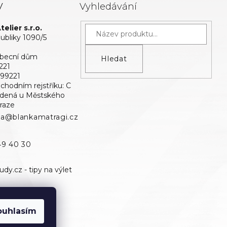
y
Vyhledávání
elier s.r.o.
bliky 1090/5
Obecní dům
Hledat
221
699221
bchodním rejstříku: C
edená u Městského
raze
ka@blankamatragi.cz
49 40 30
ouhlasím