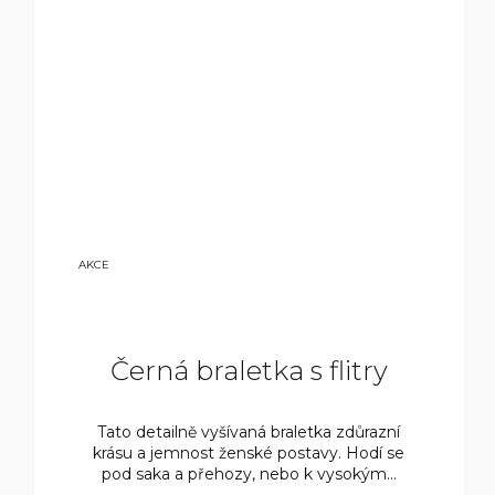
14
AKCE
00
0
KČ
Černá braletka s flitry
Tato detailně vyšívaná braletka zdůrazní
krásu a jemnost ženské postavy. Hodí se
pod saka a přehozy, nebo k vysokým...