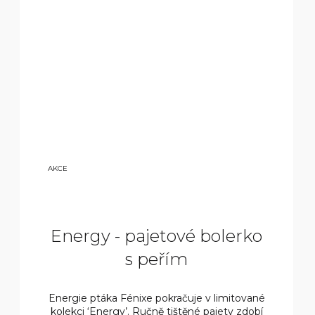
15
AKCE
90
0
KČ
Energy - pajetové bolerko
s peřím
Energie ptáka Fénixe pokračuje v limitované
kolekci ‘Energy’. Ručně tištěné pajety zdobí