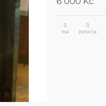
6 000 Kč
Měrná
cena:
TISK
ZEPTAT SE