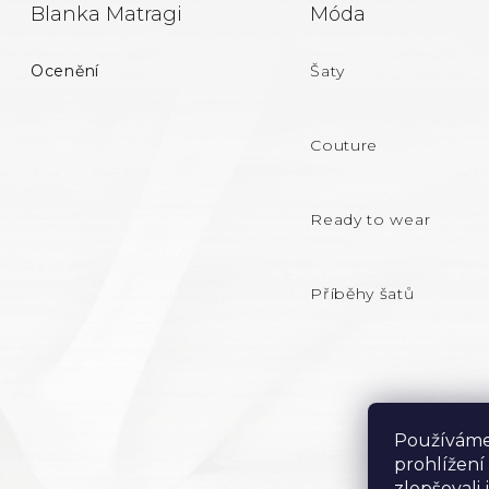
Z
Blanka Matragi
Móda
Á
Ocenění
Šaty
P
A
Couture
T
Ready to wear
Í
Příběhy šatů
Používáme
prohlížení
zlepšovali