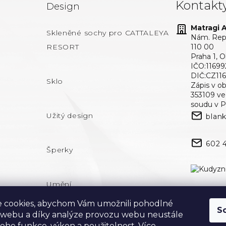
Kontakt
Design
Matragi At
Skleněné sochy pro CATTALEYA
Nám. Repu
RESORT
110 00
Praha 1, 
IČO:11699
DIČ:CZ11
Sklo
Zápis v o
353109 v
soudu v P
Užitý design
blan
602 
Šperky
Umění
 cookies, abychom Vám umožnili pohodlné
S
 webu a díky analýze provozu webu neustále
 jeho funkce, výkon a použitelnost.
Více