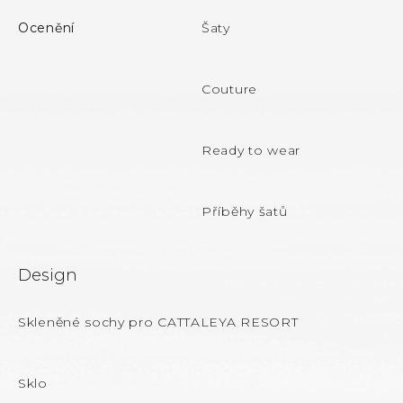
p
Ocenění
Šaty
a
t
Couture
í
Ready to wear
Příběhy šatů
Design
Skleněné sochy pro CATTALEYA RESORT
Sklo