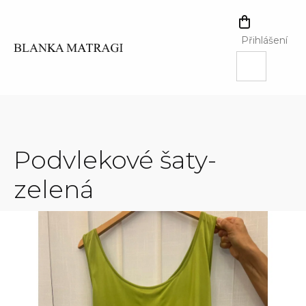
Přejít
na
NÁKUPNÍ
obsah
KOŠÍK
Přihlášení
Podvlekové šaty-
zelená