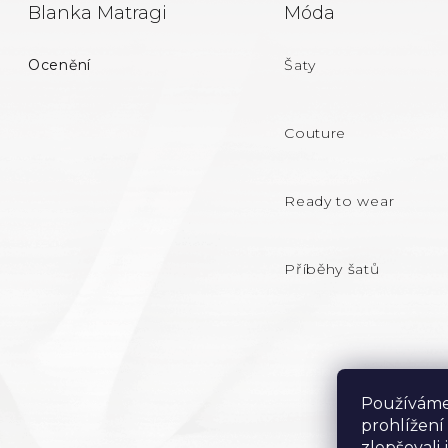
Z
Blanka Matragi
Móda
Á
Ocenění
Šaty
P
A
Couture
T
Ready to wear
Í
Příběhy šatů
Používáme
prohlížení
zlepšovali