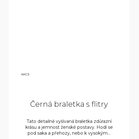
14
AKCE
00
0
KČ
Černá braletka s flitry
Tato detailně vyšívaná braletka zdůrazní
krásu a jemnost ženské postavy. Hodí se
pod saka a přehozy, nebo k vysokým...