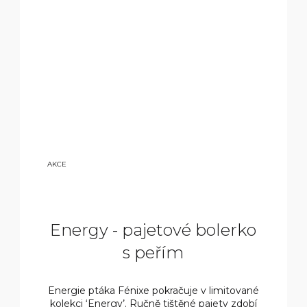
15
AKCE
90
0
KČ
Energy - pajetové bolerko
s peřím
Energie ptáka Fénixe pokračuje v limitované
kolekci ‘Energy’. Ručně tištěné pajety zdobí