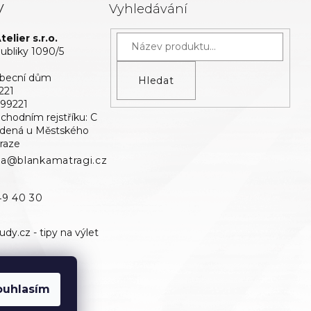
y
Vyhledávání
elier s.r.o.
bliky 1090/5
Obecní dům
Hledat
221
699221
bchodním rejstříku: C
edená u Městského
raze
ka@blankamatragi.cz
49 40 30
ouhlasím