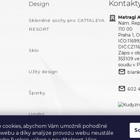
Kontakt
Design
Matragi At
Skleněné sochy pro CATTALEYA
Nám. Repu
RESORT
110 00
Praha 1, 
IČO:11699
DIČ:CZ11
Sklo
Zápis v o
353109 v
soudu v P
Užitý design
blan
602 
Šperky
Umění
 cookies, abychom Vám umožnili pohodlné
S
 webu a díky analýze provozu webu neustále
 jeho funkce, výkon a použitelnost.
Více