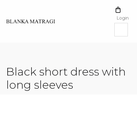
Skip
to
SHOPPI
content
CART
Login
Black short dress with
long sleeves