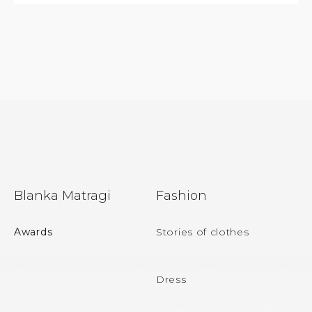
F
Blanka Matragi
Fashion
o
o
Awards
Stories of clothes
t
e
Dress
r