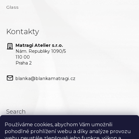
Glass
Kontakty
Matragi Atelier s.r.o.
Nám. Republiky 1090/5
110 00
Praha 2
blanka@blankamatragi.cz
Search
Používáme cookies, abychom Vám umožnili
Search
pohodlné prohlížení webu a díky analýze provozu
webu neustále zlepšovali jeho funkce, výkon a