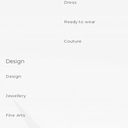
t
Dress
e
Ready to wear
r
Couture
Design
Design
Jewellery
Fine Arts