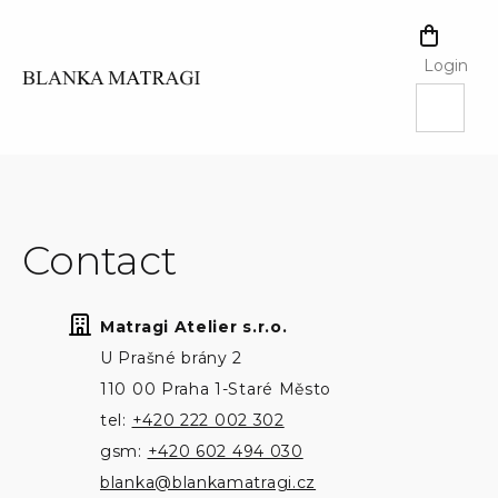
Skip
to
SHOPPI
content
CART
Login
Contact
Matragi Atelier s.r.o.
U Prašné brány 2
110 00 Praha 1-Staré Město
tel:
+420 222 002 302
gsm:
+420 602 494 030
blanka@blankamatragi.cz