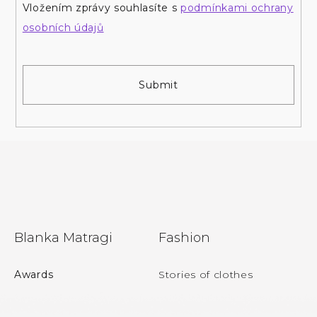
Vložením zprávy souhlasíte s
podmínkami ochrany
osobních údajů
Submit
F
Blanka Matragi
Fashion
o
Awards
Stories of clothes
o