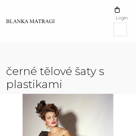
Skip
to
SHOPPI
content
CART
Login
černé tělové šaty s
plastikami