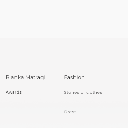
F
Blanka Matragi
Fashion
o
o
Awards
Stories of clothes
t
e
Dress
r