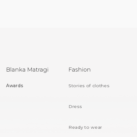
F
Blanka Matragi
Fashion
o
o
Awards
Stories of clothes
t
e
Dress
r
Ready to wear