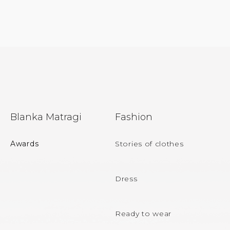
F
Blanka Matragi
Fashion
o
o
Awards
Stories of clothes
t
e
Dress
r
Ready to wear