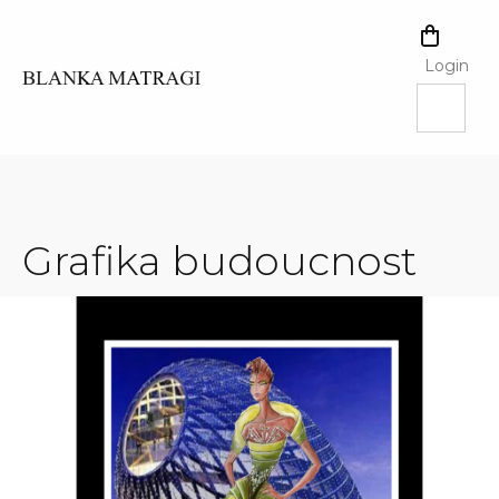
Skip
to
SHOPPI
content
CART
Login
Grafika budoucnost