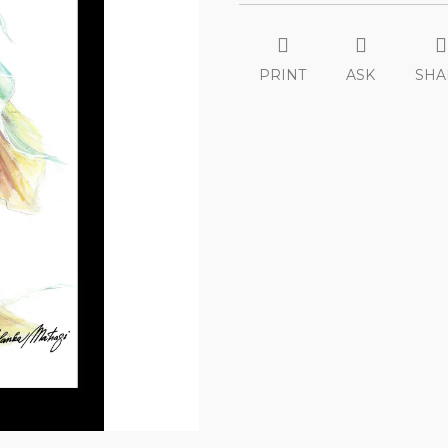
PRINT
ASK
SHA