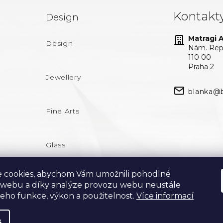
Kontakt
Design
Matragi At
Design
Nám. Repu
110 00
Praha 2
Jewellery
blanka@b
Fine Arts
Glass
 cookies, abychom Vám umožnili pohodlné
 webu a díky analýze provozu webu neustále
 jeho funkce, výkon a použitelnost.
Více informací
s