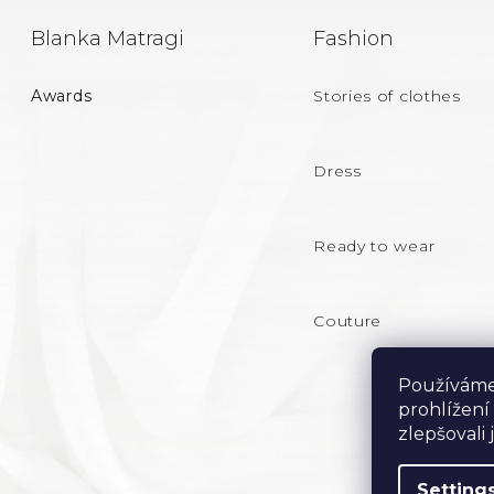
F
Blanka Matragi
Fashion
O
Awards
Stories of clothes
O
T
Dress
E
Ready to wear
R
Couture
Používáme
prohlížení
zlepšovali
Setting