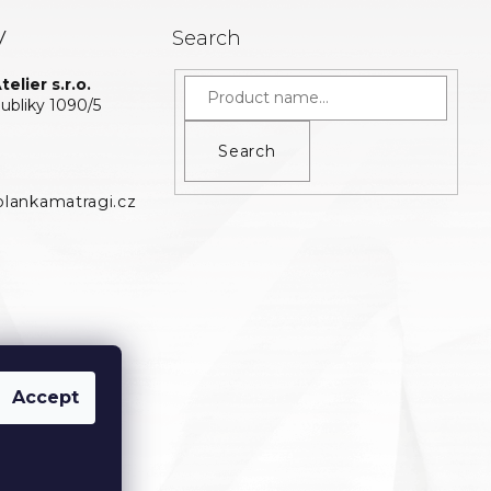
y
Search
elier s.r.o.
bliky 1090/5
Search
lankamatragi.cz
Accept