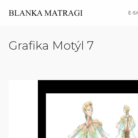
Skip
to
E-S
content
Grafika Motýl 7