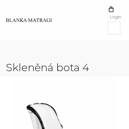
Skip
to
SHOPPI
content
CART
Login
Skleněná bota 4