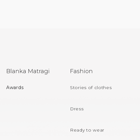
F
Blanka Matragi
Fashion
o
o
Awards
Stories of clothes
t
e
Dress
r
Ready to wear