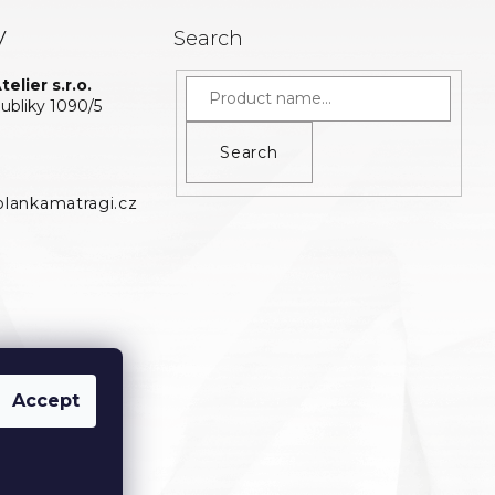
y
Search
elier s.r.o.
bliky 1090/5
Search
lankamatragi.cz
Accept