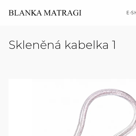
Skip
to
E-S
content
Skleněná kabelka 1