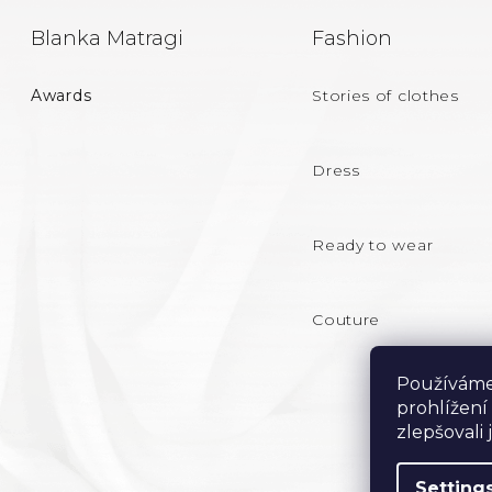
F
Blanka Matragi
Fashion
O
Awards
Stories of clothes
O
T
Dress
E
Ready to wear
R
Couture
Používáme
prohlížení
zlepšovali
Setting