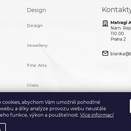
Kontakt
Design
Matragi At
Design
Nám. Repu
110 00
Praha 2
Jewellery
blanka@b
Fine Arts
Glass
 cookies, abychom Vám umožnili pohodlné
 webu a díky analýze provozu webu neustále
 jeho funkce, výkon a použitelnost.
Více informací
s