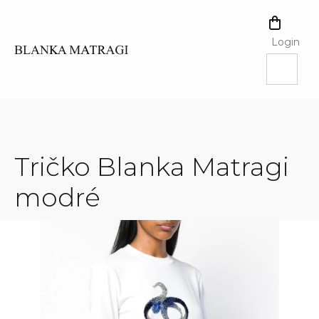
Skip
to
SHOPPI
content
CART
Login
Tričko Blanka Matragi
modré