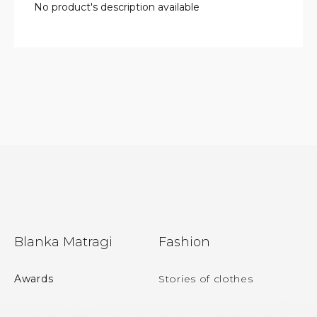
No product's description available
F
Blanka Matragi
Fashion
o
o
Awards
Stories of clothes
t