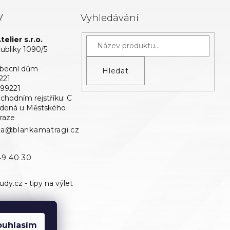
y
Vyhledávání
elier s.r.o.
bliky 1090/5
Obecní dům
Hledat
221
699221
bchodním rejstříku: C
edená u Městského
raze
ka@blankamatragi.cz
49 40 30
ouhlasím