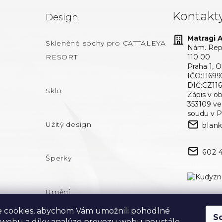
Kontakt
Design
Matragi At
Skleněné sochy pro CATTALEYA
Nám. Repu
RESORT
110 00
Praha 1, 
IČO:11699
DIČ:CZ11
Sklo
Zápis v o
353109 v
soudu v P
Užitý design
blan
602 
Šperky
Umění
 cookies, abychom Vám umožnili pohodlné
S
 webu a díky analýze provozu webu neustále