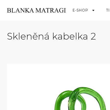
Přejít
na
E-SHOP
T
obsah
Skleněná kabelka 2