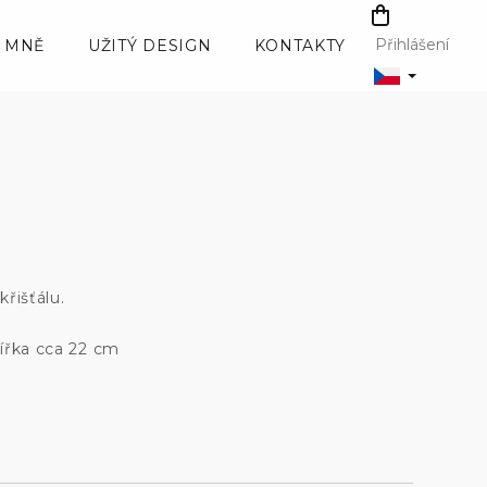
NÁKUPNÍ
KOŠÍK
Přihlášení
 MNĚ
UŽITÝ DESIGN
KONTAKTY
řišťálu.
ířka cca 22 cm