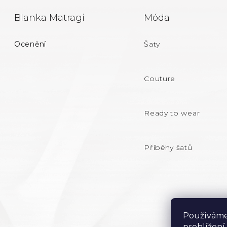
Z
Blanka Matragi
Móda
Á
Ocenění
Šaty
P
A
Couture
T
Ready to wear
Í
Příběhy šatů
Používáme
prohlížení