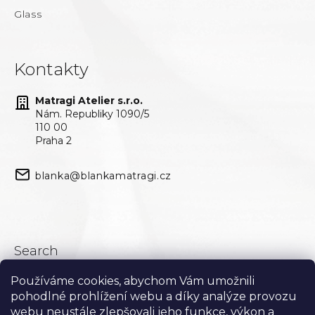
Glass
Kontakty
Matragi Atelier s.r.o.
Nám. Republiky 1090/5
110 00
Praha 2
blanka@blankamatragi.cz
Search
Používáme cookies, abychom Vám umožnili
Search
pohodlné prohlížení webu a díky analýze provozu
webu neustále zlepšovali jeho funkce, výkon a