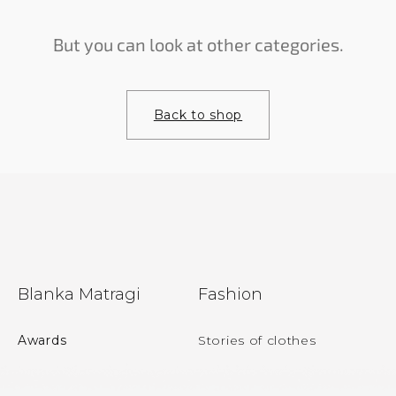
But you can look at other categories.
Back to shop
F
Blanka Matragi
Fashion
o
o
Awards
Stories of clothes
t
e