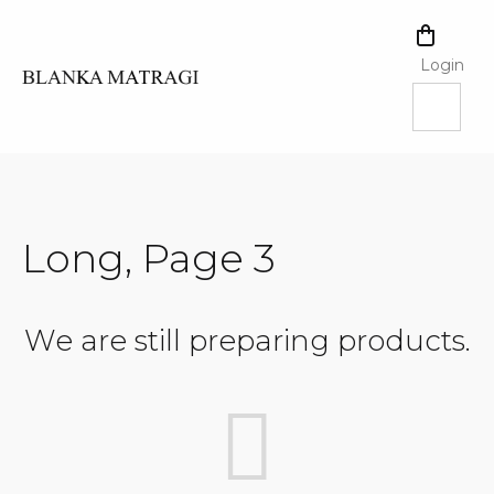
Skip
to
SHOPPI
content
CART
Login
Long
, Page 3
We are still preparing products.